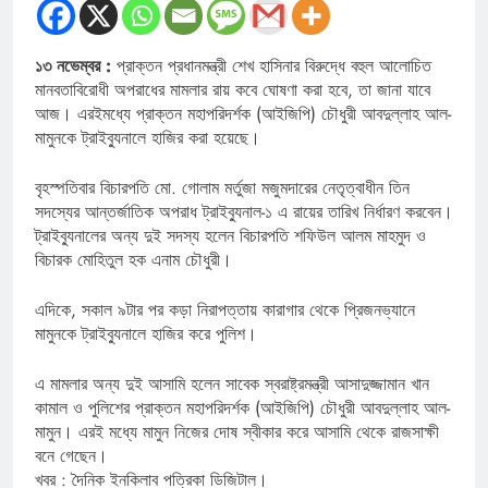
১৩ নভেম্বর :
প্রাক্তন প্রধানমন্ত্রী শেখ হাসিনার বিরুদ্ধে বহুল আলোচিত
মানবতাবিরোধী অপরাধের মামলার রায় কবে ঘোষণা করা হবে, তা জানা যাবে
আজ। এরইমধ্যে প্রাক্তন মহাপরিদর্শক (আইজিপি) চৌধুরী আবদুল্লাহ আল-
মামুনকে ট্রাইব্যুনালে হাজির করা হয়েছে।
বৃহস্পতিবার বিচারপতি মো. গোলাম মর্তুজা মজুমদারের নেতৃত্বাধীন তিন
সদস্যের আন্তর্জাতিক অপরাধ ট্রাইব্যুনাল-১ এ রায়ের তারিখ নির্ধারণ করবেন।
ট্রাইব্যুনালের অন্য দুই সদস্য হলেন বিচারপতি শফিউল আলম মাহমুদ ও
বিচারক মোহিতুল হক এনাম চৌধুরী।
এদিকে, সকাল ৯টার পর কড়া নিরাপত্তায় কারাগার থেকে প্রিজনভ্যানে
মামুনকে ট্রাইব্যুনালে হাজির করে পুলিশ।
এ মামলার অন্য দুই আসামি হলেন সাবেক স্বরাষ্ট্রমন্ত্রী আসাদুজ্জামান খান
কামাল ও পুলিশের প্রাক্তন মহাপরিদর্শক (আইজিপি) চৌধুরী আবদুল্লাহ আল-
মামুন। এরই মধ্যে মামুন নিজের দোষ স্বীকার করে আসামি থেকে রাজসাক্ষী
বনে গেছেন।
খবর : দৈনিক ইনকিলাব পত্রিকা ডিজিটাল।