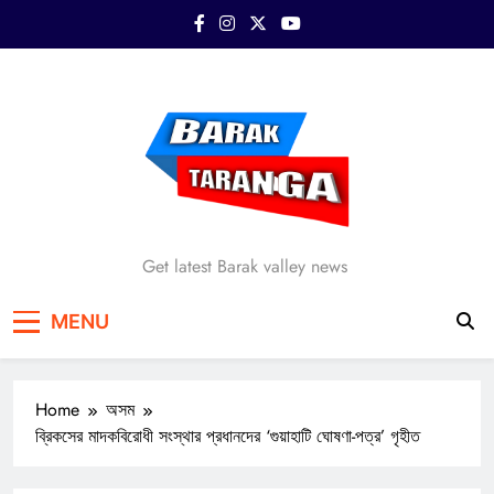
Skip
to
content
Barak Taranga
Get latest Barak valley news
MENU
Home
অসম
ব্রিকসের মাদকবিরোধী সংস্থার প্রধানদের ‘গুয়াহাটি ঘোষণা-পত্র’ গৃহীত