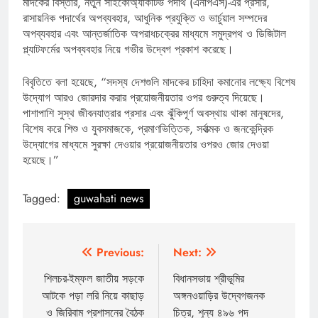
মাদকের বিস্তার, নতুন সাইকোঅ্যাকটিভ পদার্থ (এনপিএস)-এর প্রসার,
রাসায়নিক পদার্থের অপব্যবহার, আধুনিক প্রযুক্তি ও ভার্চুয়াল সম্পদের
অপব্যবহার এবং আন্তর্জাতিক অপরাধচক্রের মাধ্যমে সমুদ্রপথ ও ডিজিটাল
প্ল্যাটফর্মের অপব্যবহার নিয়ে গভীর উদ্বেগ প্রকাশ করেছে।
বিবৃতিতে বলা হয়েছে, “সদস্য দেশগুলি মাদকের চাহিদা কমানোর লক্ষ্যে বিশেষ
উদ্যোগ আরও জোরদার করার প্রয়োজনীয়তার ওপর গুরুত্ব দিয়েছে।
পাশাপাশি সুস্থ জীবনযাত্রার প্রসার এবং ঝুঁকিপূর্ণ অবস্থায় থাকা মানুষদের,
বিশেষ করে শিশু ও যুবসমাজকে, প্রমাণভিত্তিক, সর্বাত্মক ও জনকেন্দ্রিক
উদ্যোগের মাধ্যমে সুরক্ষা দেওয়ার প্রয়োজনীয়তার ওপরও জোর দেওয়া
হয়েছে।”
Tagged:
guwahati news
Post
Previous:
Next:
navigation
শিলচর-ইম্ফল জাতীয় সড়কে
বিধানসভায় শ্রীভূমির
আটকে পড়া লরি নিয়ে কাছাড়
অঙ্গনওয়াড়ির উদ্বেগজনক
ও জিরিবাম প্রশাসনের বৈঠক
চিত্র, শূন্য ৪৯৬ পদ