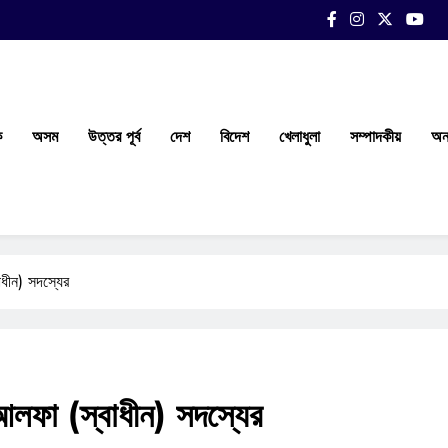
ক
অসম
উত্তর পূর্ব
দেশ
বিদেশ
খেলাধুলা
সম্পাদকীয়
অন্
ধীন) সদস্যের
লফা (স্বাধীন) সদস্যের