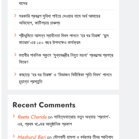
দাসের
সরকারি প্রকল্পে সুবিধা পাইয়ে দেওয়ার নামে অর্থ আদায়ের
অভিযোগ, কাটিগড়ায় চাঞ্চল্য
শ্রীভূমিতে আসন্ন স্বাধীনতা দিবস পালনে ‘হর ঘর তিরঙ্গা’ ‘বন্দে
মাতরম’-এর ১৫০ বছর উপলক্ষেও কার্যক্রম
মহাবীর পাবলিক স্কুলে ‘মুখ্যমন্ত্রীর নিযুত ময়না’ প্রকল্পের প্রপত্র
বিতরণ
কাছাড়ে ‘হর ঘর তিরঙ্গা’ ও ‘বিভাজন বিভীষিকা স্মৃতি দিবস’ পালনে
চূড়ান্ত প্রস্তুতি
Recent Comments
Reeta Chanda
on
সাহিত্যযাত্রায় নতুন অধ্যায় ‘প্রতাপ’-
এর, প্রথম খণ্ডের আনুষ্ঠানিক প্রকাশ
Mashurul Bari
on
মৌলবাদী হামলা ও বর্বরতার তীব্র প্রতিবাদ