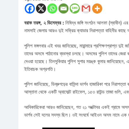
বরাক তরঙ্গ, ২ ডিসেম্বর :
নিষিদ্ধ জঙ্গি সংগঠন আলফা (স্বাধীন) এর এ
নামসাই জেলায় আরও দুই সক্রিয় ক্যাডার নিরাপত্তা বাহিনীর কাছে 
পুলিশ মঙ্গলবার এই খবর জানিয়েছে, মায়ান্মারে প্রশিক্ষণপ্রাপ্ত দু
তাদের অসমে পাঠানোর ব্যবস্থা চলছে। অসমের পুলিশ তাদের জেরা করবে
দেওয়া হয়েছে। তিনসুকিয়ার পুলিশ সুপার ময়ঙ্ক কুমার জানিয়েছে
ইতিবাচক অগ্রগতি।
পুলিশ জানিয়েছে, ডিব্রুগড়ের বাসিন্দা ভার্গব হাজারিকা পরে নিরাপত
আস্তানা থেকে একটি অ্যাসোল্ট রাইফেল, ১৫৩ রাউন্ড তাজা গুলি, এ
আধিকারিকেরা আরও জানিয়েছেন, গত ২১ অক্টোবর একই গ্রামে অসম রা
ভার্গব সেই দলের সদস্য ছিল। ওই সংঘর্ষে আইওন অসম নামে এক জঙ