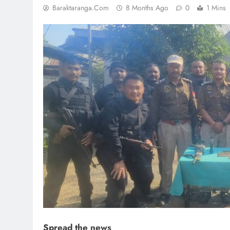
Baraktaranga.com
8 Months Ago
0
1 Mins
Spread the news