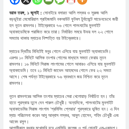
বরাক তরঙ্গ, ১ জুলাই :
সোনাইয়ে বসারত আলি লস্কর ও সুরুজ আলি
বড়ভূইয়া মেমোরিয়াল প্রাইজমানি নকআউট ফুটবল টুর্নামেন্টে সাডেনডেথে জয়ী
হল নূতন রামনগর। টাইব্রেকারে ৭-৬ গোলে পালংঘাটের মুনলাইট
অ্যাকাডেমিকে পরাজিত করে তারা। নির্ধারিত সময়ে উভয় দল ২-২ গোলে
সমতায় থাকায় ম্যাচের নিষ্পত্তি হয় টাইব্রেকারে।
ম্যাচের দ্বিতীয় মিনিটেই মনুর গোলে এগিয়ে যায় মুনলাইট অ্যাকাডেমি।
এরপর ১০ মিনিটে আসিক তংপার গোলের মাধ্যমে সমতা ফেরায় নূতন
রামনগর। ১৬ মিনিটে সিরাজ লাংগামের গোলে আবারও এগিয়ে যায় মুনলাইট
অ্যাকাডেমি। তবে ২১ মিনিটে জাভেদ আহমদের গোলে ফের ২-২ সমতা
আসে। শেষ পর্যন্ত টাইব্রেকারে ৭-৬ ব্যবধানে জয় নিশ্চিত করে নূতন
রামনগর।
নূতন রামনগরের আসিক তংপার ম্যাচের সেরা খেলোয়াড় নির্বাচিত হন। তাঁর
হাতে পুরস্কার তুলে দেন পারুল চৌধুরী। অন্যদিকে, পালংঘাটের মুনলাইট
অ্যাকাডেমির সিরাজ লাংগাম ‘প্রমিসিং প্লেয়ার’ পুরস্কারে ভূষিত হন। এ দিন
ম্যাচ পরিচালনা করেন আবু আব্বাস লস্কর, আবুল হোসেন, শহিদ চৌধুরী এবং
আবেদ রসুল।
আগামীকাল বুধবার মুখোমুখি হবে এমসিডি কলেজ ও পূর্ব সোনাই এম-একাদশ।