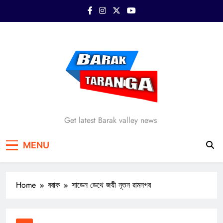
Skip
to
content
Barak Taranga
Get latest Barak valley news
MENU
Home
বরাক
সাডেন ডেথে জয়ী নূতন রামনগর