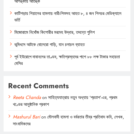
আশঙ্কায় আতঙ্ক
কাটিগড়ায় শিয়ালের হামলায় নারী-শিশুসহ আহত ৮, ৪ জন শিলচর মেডিক্যালে
ভর্তি
মিজোরামে নিখোঁজ কিশোরীর মরদেহ উদ্ধার, তদন্তে পুলিশ
ভূমিধসে আটকে বোলেরো গাড়ি, যান চলাচল ব্যাহত
পূর্ব ইউরোপে দাবানলের তাণ্ডব, ক্ষতিগ্রস্তদের পাশে ৮৮ লক্ষ টাকার সহায়তা
মেসির
Recent Comments
Reeta Chanda
on
সাহিত্যযাত্রায় নতুন অধ্যায় ‘প্রতাপ’-এর, প্রথম
খণ্ডের আনুষ্ঠানিক প্রকাশ
Mashurul Bari
on
মৌলবাদী হামলা ও বর্বরতার তীব্র প্রতিবাদ কবি, লেখক,
সাংবাদিকদের