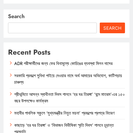
Search
SEARCH
Recent Posts
ADR পরীক্ষার্থীদের জন্য ফের বিনামূল্যে কোচিঙের ব্যবস্থা মিলন দাসের
সরকারি প্রকল্পে সুবিধা পাইয়ে দেওয়ার নামে অর্থ আদায়ের অভিযোগ, কাটিগড়ায়
চাঞ্চল্য
শ্রীভূমিতে আসন্ন স্বাধীনতা দিবস পালনে ‘হর ঘর তিরঙ্গা’ ‘বন্দে মাতরম’-এর ১৫০
বছর উপলক্ষেও কার্যক্রম
মহাবীর পাবলিক স্কুলে ‘মুখ্যমন্ত্রীর নিযুত ময়না’ প্রকল্পের প্রপত্র বিতরণ
কাছাড়ে ‘হর ঘর তিরঙ্গা’ ও ‘বিভাজন বিভীষিকা স্মৃতি দিবস’ পালনে চূড়ান্ত
প্রস্তুতি