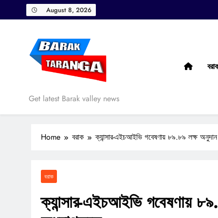
Skip
August 8, 2026
to
content
বরা
Barak Taranga
Get latest Barak valley news
Home
বরাক
ক্যান্সার-এইচআইভি গবেষণায় ৮৯.৮৯ লক্ষ অনুদান
বরাক
ক্যান্সার-এইচআইভি গবেষণায় ৮৯.