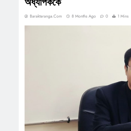
অধ্যাপককে
Baraktaranga.com
8 Months Ago
0
1 Mins