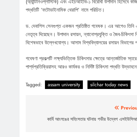
(অ্যান্টিনিওপ্লাস্টিক) এবং এইচআইভি-১ বিরোধী উপাদান হিসেবে কাজ
পদ্ধতিটি ‘ফটোডাইনামিক থেরাপি’ নামে পরিচিত।
ড. দেবাশিস সেনগুপ্ত একজন প্রতিষ্ঠিত গবেষক। এর আগেও তিনি এই
নেতৃত্ব দিয়েছেন। উপাদান রসায়ন, ন্যানোপ্রযুক্তি ও জৈব-চিকিৎসা 
বিশেষভাবে উল্লেখযোগ্য। আসাম বিশ্ববিদ্যালয়ের রসায়ন বিভাগের
গবেষণা প্রকল্পটি লক্ষ্যভিত্তিক চিকিৎসার ক্ষেত্রে আন্তর্জাতিক স
পার্শ্বপ্রতিক্রিয়াসহ আরও কার্যকর ও নির্দিষ্ট চিকিৎসা পদ্ধতি উদ্ভ
Tagged:
assam university
silchar today news
Post
Previou
navigation
কার্বি আংলঙের সহিংসতার ঘটনায় গভীর উদ্বেগ এসইউসি