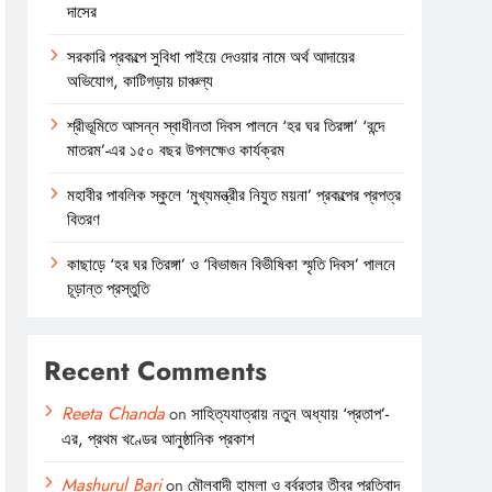
দাসের
সরকারি প্রকল্পে সুবিধা পাইয়ে দেওয়ার নামে অর্থ আদায়ের
অভিযোগ, কাটিগড়ায় চাঞ্চল্য
শ্রীভূমিতে আসন্ন স্বাধীনতা দিবস পালনে ‘হর ঘর তিরঙ্গা’ ‘বন্দে
মাতরম’-এর ১৫০ বছর উপলক্ষেও কার্যক্রম
মহাবীর পাবলিক স্কুলে ‘মুখ্যমন্ত্রীর নিযুত ময়না’ প্রকল্পের প্রপত্র
বিতরণ
কাছাড়ে ‘হর ঘর তিরঙ্গা’ ও ‘বিভাজন বিভীষিকা স্মৃতি দিবস’ পালনে
চূড়ান্ত প্রস্তুতি
Recent Comments
Reeta Chanda
on
সাহিত্যযাত্রায় নতুন অধ্যায় ‘প্রতাপ’-
এর, প্রথম খণ্ডের আনুষ্ঠানিক প্রকাশ
Mashurul Bari
on
মৌলবাদী হামলা ও বর্বরতার তীব্র প্রতিবাদ