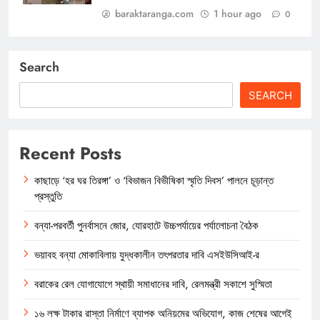
baraktaranga.com
1 hour ago
0
Search
SEARCH
Recent Posts
কাছাড়ে ‘হর ঘর তিরঙ্গা’ ও ‘বিভাজন বিভীষিকা স্মৃতি দিবস’ পালনে চূড়ান্ত
প্রস্তুতি
বন্যা-পরবর্তী পুনর্বাসনে জোর, যোরহাটে উচ্চপর্যায়ের পর্যালোচনা বৈঠক
ভয়াবহ বন্যা মোকাবিলায় যুদ্ধকালীন তৎপরতার দাবি এসইউসিআই-র
বরাকের রেল যোগাযোগে স্থায়ী সমাধানের দাবি, রেলমন্ত্রী সকাশে সুস্মিতা
১৬ লক্ষ টাকার রাস্তা নির্মাণে ব্যাপক অনিয়মের অভিযোগ, কাজ শেষের আগেই