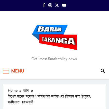
Skip
to
content
Barak Taranga
Get latest Barak valley news
MENU
Home
বরাক
কিশোর নাথের উদ্যোগে ভাঙ্গারপারে জলাবদ্ধতা নিরসনে নালা উন্মুক্ত,
স্বস্তিতে এলাকাবাসী