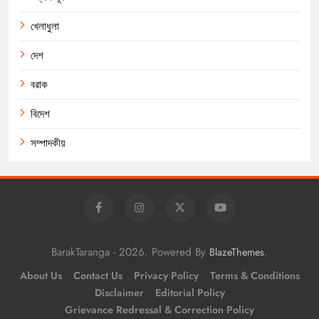
খেলাধুলা
দেশ
বরাক
বিদেশ
সম্পাদকীয়
BarakTaranga - 2026. Powered By
.
BlazeThemes
About Us
Contact Us
Privacy Policy
Terms & Conditions
Disclaimer
Editorial Policy
Grievance Redressal & Correction Policy