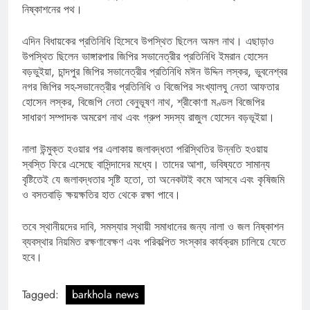
নিষ্কাশনের পথ।
এদিন বিধায়কের প্রতিনিধি হিসেবে উপস্থিত ছিলেন অমল নাথ। এছাড়াও
উপস্থিত ছিলেন ভাঙ্গারপার জিপির সভানেত্রীর প্রতিনিধি ইমরান হোসেন
বড়ভুইয়া, চান্দপুর জিপির সভানেত্রীর প্রতিনিধি মঈন উদ্দিন লস্কর, ভুবনেশ্বর
নগর জিপির সহ-সভানেত্রীর প্রতিনিধি ও বিজেপির সংখ্যালঘু নেতা আফতার
হোসেন লস্কর, বিজেপি নেতা বেনুভূষণ নাথ, শ্রীকোণা মণ্ডল বিজেপির
সাধারণ সম্পাদক অমরেশ নাথ এবং গ্রুপ সদস্য রাজুল হোসেন বড়ভূইয়া।
নালা উন্মুক্ত হওয়ার পর এলাকায় জলাবদ্ধতা পরিস্থিতির উন্নতি হওয়ায়
স্বস্তি ফিরে এসেছে বাসিন্দাদের মধ্যে। তাদের আশা, ভবিষ্যতে সামান্য
বৃষ্টিতেই যে জলাবদ্ধতার সৃষ্টি হতো, তা অনেকটাই কমে আসবে এবং কৃষিজমি
ও বসতবাড়ি ক্ষয়ক্ষতির হাত থেকে রক্ষা পাবে।
তবে স্থানীয়দের দাবি, সমস্যার স্থায়ী সমাধানের জন্য নালা ও জল নিষ্কাশন
ব্যবস্থার নিয়মিত রক্ষণাবেক্ষণ এবং পরিকল্পিত সংস্কার কার্যক্রম চালিয়ে যেতে
হবে।
Tagged:
barkhola news