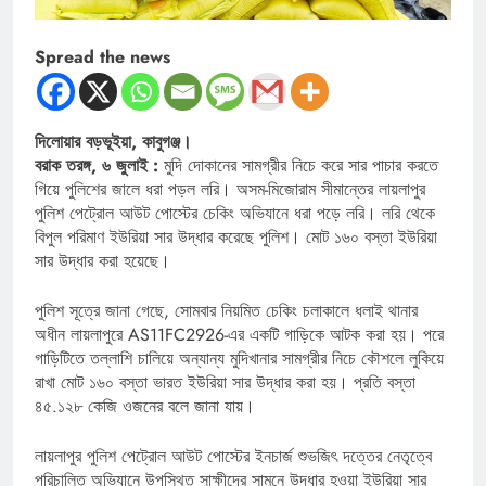
Spread the news
দিলোয়ার বড়ভূইয়া, কাবুগঞ্জ।
বরাক তরঙ্গ, ৬ জুলাই :
মুদি দোকানের সামগ্রীর নিচে করে সার পাচার করতে
গিয়ে পুলিশের জালে ধরা পড়ল লরি। অসম-মিজোরাম সীমান্তের লায়লাপুর
পুলিশ পেট্রোল আউট পোস্টের চেকিং অভিযানে ধরা পড়ে লরি। লরি থেকে
বিপুল পরিমাণ ইউরিয়া সার উদ্ধার করেছে পুলিশ। মোট ১৬০ বস্তা ইউরিয়া
সার উদ্ধার করা হয়েছে।
পুলিশ সূত্রে জানা গেছে, সোমবার নিয়মিত চেকিং চলাকালে ধলাই থানার
অধীন লায়লাপুরে AS11FC2926-এর একটি গাড়িকে আটক করা হয়। পরে
গাড়িটিতে তল্লাশি চালিয়ে অন্যান্য মুদিখানার সামগ্রীর নিচে কৌশলে লুকিয়ে
রাখা মোট ১৬০ বস্তা ভারত ইউরিয়া সার উদ্ধার করা হয়। প্রতি বস্তা
৪৫.১২৮ কেজি ওজনের বলে জানা যায়।
লায়লাপুর পুলিশ পেট্রোল আউট পোস্টের ইনচার্জ শুভজিৎ দত্তের নেতৃত্বে
পরিচালিত অভিযানে উপস্থিত সাক্ষীদের সামনে উদ্ধার হওয়া ইউরিয়া সার