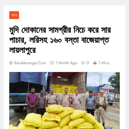
বরাক
মুদি দোকানের সামগ্রীর নিচে করে সার
পাচার, লরিসহ ১৬০ বস্তা বাজেয়াপ্ত
লায়লাপুরে
Baraktaranga.com
1 Month Ago
0
1 Mins