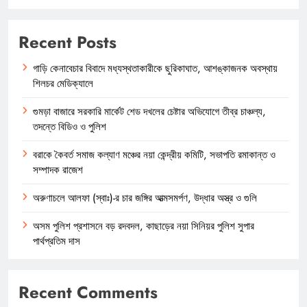
Recent Posts
গাড়ি কেনাবেচার বিবাদে মধ্যস্থতাকারীকে ছুরিকাঘাত, আশঙ্কাজনক অবস্থায়
শিলচর মেডিক্যালে
গুমড়া বাজারে সরকারি মার্কেট শেড দখলের চেষ্টার অভিযোগে তীব্র চাঞ্চল্য,
তদন্তে বিডিও ও পুলিশ
বরাকে কৈবর্ত সমাজ কল্যাণ মঞ্চের নয়া কেন্দ্রীয় কমিটি, সভাপতি রমাকান্ত ও
সম্পাদক রাজেশ
অরুণাচলে আলফা (স্বাঃ)-র চার জঙ্গির আত্মসমর্পণ, উদ্ধার অস্ত্র ও গুলি
অসম পুলিশ প্রশাসনে বড় রদবদল, কাছাড়ের নয়া সিনিয়র পুলিশ সুপার
পার্থপ্রতিম দাস
Recent Comments