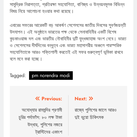
সামুদ্রিক নিরাপত্তা, প্রতিরক্ষা সহযোগিতা, বাণিজ্য ও উন্নয়নমূলক বিভিন্ন
বিষয় নিয়ে আলোচনা হওয়ার কথা রয়েছে।
এবারের সফরের আরেকটি বড় আকর্ষণ সেশেলসের জাতীয় দিবসের সুবর্ণজয়ন্তী
উদযাপন। এই অনুষ্ঠানে ভারতের পক্ষ থেকে সেনাবাহিনীর একটি বিশেষ
কুচকাওয়াজ দল এবং ভারতীয় নৌবাহিনীর দুটি যুদ্ধজাহাজ অংশ নেবে। ভারত
ও সেশেলসের দীর্ঘদিনের বন্ধুত্ব এবং ভারত মহাসাগরীয় অঞ্চলে পারস্পরিক
সহযোগিতাকে আরও শক্তিশালী করতেই এই সফর গুরুত্বপূর্ণ ভূমিকা রাখবে
বলে মনে করা হচ্ছে।
Tagged:
pm norendra modi
Post
Previous:
Next:
navigation
অযোধ্যার রামমন্দির প্রণামী
রাজ্যে পুলিশের জালে আরও
চুরির পর্দাফাঁস: ৮০ লক্ষ টাকা
দুই ভুয়ো চিকিৎসক
উদ্ধার, পুলিশের নজরে
ট্রাস্টিদের একাংশ