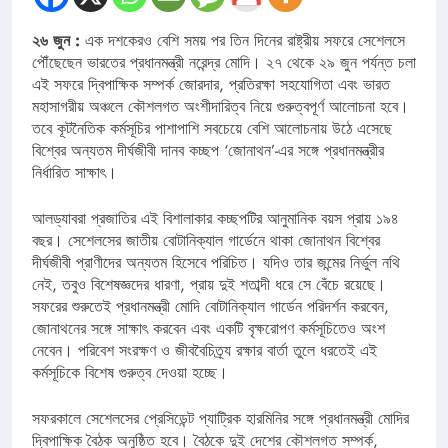
২৬ জুন :
এক দশকেরও বেশি সময় পর তিন দিনের রাষ্ট্রীয় সফরে সেশেলসে
পৌঁছেছেন ভারতের প্রধানমন্ত্রী নরেন্দ্র মোদি। ২৭ থেকে ২৯ জুন পর্যন্ত চলা
এই সফরে দ্বিপাক্ষিক সম্পর্ক জোরদার, প্রতিরক্ষা সহযোগিতা এবং ভারত
মহাসাগরীয় অঞ্চলে কৌশলগত অংশীদারিত্ব নিয়ে গুরুত্বপূর্ণ আলোচনা হবে।
তবে কূটনৈতিক কর্মসূচির পাশাপাশি সবচেয়ে বেশি আলোচনায় উঠে এসেছে
বিশ্বের অন্যতম দীর্ঘজীবী দানব কচ্ছপ ‘জোনাথন’-এর সঙ্গে প্রধানমন্ত্রীর
নির্ধারিত সাক্ষাৎ।
আলড্যাবরা প্রজাতির এই বিশালাকার কচ্ছপটির আনুমানিক বয়স প্রায় ১৯৪
বছর। সেশেলসের জাতীয় বোটানিক্যাল গার্ডেনে থাকা জোনাথন বিশ্বের
দীর্ঘজীবী প্রাণীদের অন্যতম হিসেবে পরিচিত। যদিও তার জন্মের নির্ভুল নথি
নেই, তবুও বিশেষজ্ঞদের ধারণা, প্রায় দুই শতাব্দী ধরে সে বেঁচে রয়েছে।
সফরের শুরুতেই প্রধানমন্ত্রী মোদি বোটানিক্যাল গার্ডেন পরিদর্শন করবেন,
জোনাথনের সঙ্গে সাক্ষাৎ করবেন এবং একটি বৃক্ষরোপণ কর্মসূচিতেও অংশ
নেবেন। পরিবেশ সংরক্ষণ ও জীববৈচিত্র্য রক্ষার বার্তা তুলে ধরতেই এই
কর্মসূচিকে বিশেষ গুরুত্ব দেওয়া হচ্ছে।
সফরকালে সেশেলসের প্রেসিডেন্ট প্যাট্রিক হারমিনির সঙ্গে প্রধানমন্ত্রী মোদির
দ্বিপাক্ষিক বৈঠক অনুষ্ঠিত হবে। বৈঠকে দুই দেশের কৌশলগত সম্পর্ক,