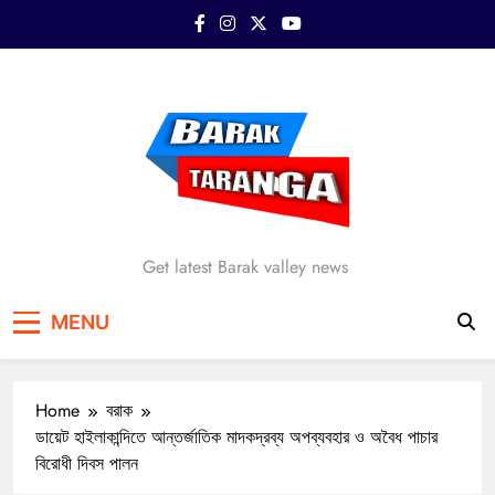
Skip
to
content
Barak Taranga
Get latest Barak valley news
MENU
Home
বরাক
ডায়েট হাইলাকান্দিতে আন্তর্জাতিক মাদকদ্রব্য অপব্যবহার ও অবৈধ পাচার
বিরোধী দিবস পালন