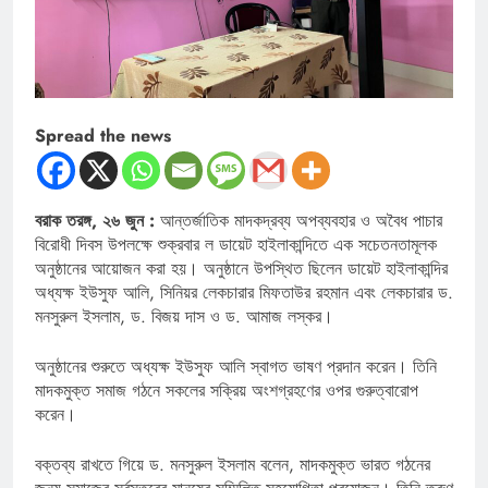
Spread the news
বরাক তরঙ্গ, ২৬ জুন :
আন্তর্জাতিক মাদকদ্রব্য অপব্যবহার ও অবৈধ পাচার
বিরোধী দিবস উপলক্ষে শুক্রবার ল ডায়েট হাইলাকান্দিতে এক সচেতনতামূলক
অনুষ্ঠানের আয়োজন করা হয়। অনুষ্ঠানে উপস্থিত ছিলেন ডায়েট হাইলাকান্দির
অধ্যক্ষ ইউসুফ আলি, সিনিয়র লেকচারার মিফতাউর রহমান এবং লেকচারার ড.
মনসুরুল ইসলাম, ড. বিজয় দাস ও ড. আমাজ লস্কর।
অনুষ্ঠানের শুরুতে অধ্যক্ষ ইউসুফ আলি স্বাগত ভাষণ প্রদান করেন। তিনি
মাদকমুক্ত সমাজ গঠনে সকলের সক্রিয় অংশগ্রহণের ওপর গুরুত্বারোপ
করেন।
বক্তব্য রাখতে গিয়ে ড. মনসুরুল ইসলাম বলেন, মাদকমুক্ত ভারত গঠনের