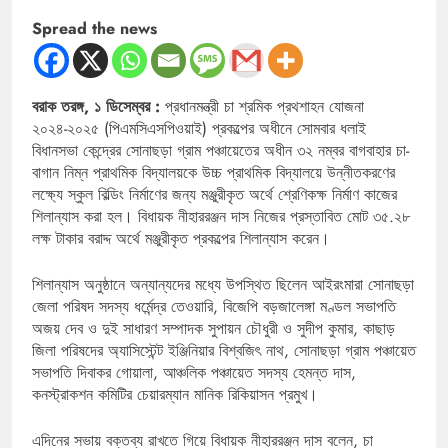
Spread the news
বরাক তরঙ্গ, ১ ডিসেম্বর :
প্রধানমন্ত্রী চা শ্রমিক প্রথশাহন যোজনা
২০২৪-২০২৫ (পিএমসিএসপিওয়াই) প্রকল্পের অধীনে সোমবার ধলাই
বিধানসভা কেন্দ্রের সোনাছড়া গ্রাম পঞ্চায়েতের অধীন ৩২ নম্বর বাগবাহার চা-
বাগান নিম্ন প্রাথমিক বিদ্যালয়কে উচ্চ প্রাথমিক বিদ্যালয়ে উন্নীতকরণের
লক্ষ্যে স্কুল বিল্ডিং নির্মাণের জন্য মঞ্জুরীকৃত অর্থে শ্রেণিকক্ষ নির্মাণ কাজের
শিলান্যাস করা হল। বিধায়ক নীহাররঞ্জন দাস নিজের প্রস্তাবিত মোট ৩৫.২৮
লক্ষ টাকার বরাদ্দ অর্থে মঞ্জুরীকৃত প্রকল্পের শিলান্যাস করেন।
শিলান্যাস অনুষ্ঠানে অন্যান্যদের মধ্যে উপস্থিত ছিলেন আইরংমারা সোনাছড়া
জেলা পরিষদ সদস্য ধর্মেন্দ্র তেওয়ারি, বিজেপি বড়জালেঙ্গা মণ্ডল সভাপতি
অজয় দেব ও দুই সাধারণ সম্পাদক সুপায়ন চৌধুরী ও সুদীপ কুমার, কাছাড়
জিলা পরিষদের অ্যাসিস্টেন্ট ইঞ্জিনিয়ার বিশ্বজিৎ নাথ, সোনাছড়া গ্রাম পঞ্চায়েত
সভাপতি দিবাকর গোয়ালা, আঞ্চলিক পঞ্চায়েত সদস্য হেমন্ত দাস,
কনস্ট্রাকশন কমিটির চেয়ারম্যান মানিক রিকিয়াসন প্রমুখ।
এদিনের সভায় বক্তব্য রাখতে গিয়ে বিধায়ক নীহাররঞ্জন দাস বলেন, চা