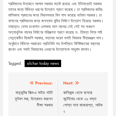
শ্রমিকদের উন্নয়নে আসাম সরকার সচেষ্ট রয়েছে এবং ইতিমধ্যেই সরকার
তাদের জন্য বিভিন্ন ধরণের উদ্যোগ গ্রহণ করেছে। চা শ্রমিকদের জমির
মালিকানা প্রদানের জন্য বিধানসভায় বিল পাস করেছে বর্তমান সরকার। চা
বাগানের শ্রমিকদের জন্য জগন্নাথ মন্দির নির্মাণে উদ্যোগ নিয়েছে সরকার।
তাছাড়াও যেসব চা-বাগান এলাকায় ভাল নাচঘর নেই সেই সব অঞ্চলে
অত্যাধুনিক নাচঘর নির্মাণের পরিকল্পনা গ্রহণ করেছে ড. হিমন্ত বিশ্ব শৰ্মা
নেতৃত্বাধীন বিজেপি সরকার, মন্তব্য করেন ধলাই বিধায়ক নীহাররঞ্জন দাস।
অনুষ্ঠানে বিভিন্ন পঞ্চায়েত প্রতিনিধি সহ উপস্থিত বিশিষ্টজনেরা বক্তব্য
রাখেন এবং সবাই বিধায়কের এধরণের উদ্যোগকে সাধুবাদ জানান।
Tagged:
silchar today news
Post
Previous:
Next:
navigation
মাতৃভূমির সিক্স-এ সাইড নাইট
ঝাপিরবন্দ থেকে বলেরো
ফুটবল শুরু, উদ্বোধন করলেন
কন্টেইনার থেকে ২৯ বস্তা
দীক্ষা সরকার
পোস্ত দানা বাজেয়াপ্ত, আটক
২