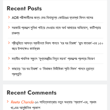
Recent Posts
ADR পরীক্ষার্থীদের জন্য ফের বিনামূল্যে কোচিঙের ব্যবস্থা মিলন দাসের
সরকারি প্রকল্পে সুবিধা পাইয়ে দেওয়ার নামে অর্থ আদায়ের অভিযোগ, কাটিগড়ায়
চাঞ্চল্য
শ্রীভূমিতে আসন্ন স্বাধীনতা দিবস পালনে ‘হর ঘর তিরঙ্গা’ ‘বন্দে মাতরম’-এর ১৫০
বছর উপলক্ষেও কার্যক্রম
মহাবীর পাবলিক স্কুলে ‘মুখ্যমন্ত্রীর নিযুত ময়না’ প্রকল্পের প্রপত্র বিতরণ
কাছাড়ে ‘হর ঘর তিরঙ্গা’ ও ‘বিভাজন বিভীষিকা স্মৃতি দিবস’ পালনে চূড়ান্ত
প্রস্তুতি
Recent Comments
Reeta Chanda
on
সাহিত্যযাত্রায় নতুন অধ্যায় ‘প্রতাপ’-এর, প্রথম
খণ্ডের আনুষ্ঠানিক প্রকাশ