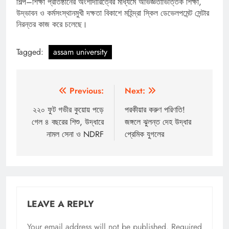
শিল্প–শিক্ষা প্রতিষ্ঠানের অংশীদারিত্বের মাধ্যমে অভিজ্ঞতাভিত্তিক শিক্ষা,
উদ্ভাবন ও কর্মসংস্থানমুখী দক্ষতা বিকাশে মহিন্দ্রা স্কিল ডেভেলপমেন্ট সেন্টার
নিরন্তর কাজ করে চলেছে।
Tagged:
assam university
Post
Previous:
Next:
navigation
২২০ ফুট গভীর কুয়োয় পড়ে
পরকীয়ার করুণ পরিণতি!
গেল ৪ বছরের শিশু, উদ্ধারে
জঙ্গলে ঝুলন্ত দেহ উদ্ধার
নামল সেনা ও NDRF
প্রেমিক যুগলের
LEAVE A REPLY
Your email address will not be published.
Required