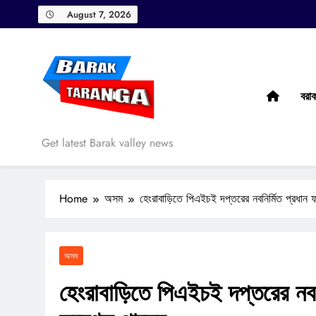
Skip
August 7, 2026
to
content
বরা
Barak Taranga
Get latest Barak valley news
Home
অসম
হেংরাবাড়িতে পিএইচই দপ্তরের নবনির্মিত প্রধান ফটক
অসম
হেংরাবাড়িতে পিএইচই দপ্তরের নবন