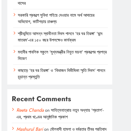
দাসের
সরকারি প্রকল্পে সুবিধা পাইয়ে দেওয়ার নামে অর্থ আদায়ের
অভিযোগ, কাটিগড়ায় চাঞ্চল্য
শ্রীভূমিতে আসন্ন স্বাধীনতা দিবস পালনে ‘হর ঘর তিরঙ্গা’ ‘বন্দে
মাতরম’-এর ১৫০ বছর উপলক্ষেও কার্যক্রম
মহাবীর পাবলিক স্কুলে ‘মুখ্যমন্ত্রীর নিযুত ময়না’ প্রকল্পের প্রপত্র
বিতরণ
কাছাড়ে ‘হর ঘর তিরঙ্গা’ ও ‘বিভাজন বিভীষিকা স্মৃতি দিবস’ পালনে
চূড়ান্ত প্রস্তুতি
Recent Comments
Reeta Chanda
on
সাহিত্যযাত্রায় নতুন অধ্যায় ‘প্রতাপ’-
এর, প্রথম খণ্ডের আনুষ্ঠানিক প্রকাশ
Mashurul Bari
on
মৌলবাদী হামলা ও বর্বরতার তীব্র প্রতিবাদ