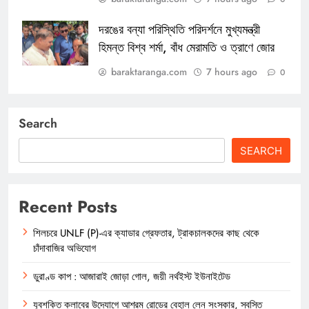
দরঙের বন্যা পরিস্থিতি পরিদর্শনে মুখ্যমন্ত্রী
হিমন্ত বিশ্ব শর্মা, বাঁধ মেরামতি ও ত্রাণে জোর
baraktaranga.com
7 hours ago
0
Search
SEARCH
Recent Posts
শিলচরে UNLF (P)-এর ক্যাডার গ্রেফতার, ট্রাকচালকদের কাছ থেকে
চাঁদাবাজির অভিযোগ
ডুরাণ্ড কাপ : আজারাই জোড়া গোল, জয়ী নর্থইস্ট ইউনাইটেড
যুবশক্তি ক্লাবের উদ্যোগে আশ্রম রোডের বেহাল লেন সংস্কার, স্বস্তি