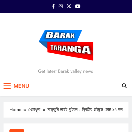
Skip
to
content
Barak Taranga
Get latest Barak valley news
MENU
Home
খেলাধুলা
মাতৃভূমি নাইট ফুটবল : দ্বিতীয় রাউন্ডে মোট ১৭ দল