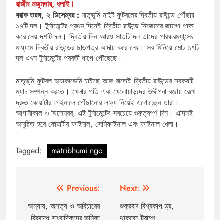
রাজীব মজুমদার, ধলাই।
বরাক তরঙ্গ, ২ ডিসেম্বর :
মাতৃভূমি নাইট ফুটবলের দ্বিতীয় রাউন্ডে পৌঁছায়
১৭টি দল। টুর্নামেন্টের প্রথম দিনেই দ্বিতীয় রাউন্ডে নিজেদের জায়গা পাকা
করে নেয় দশটি দল। দ্বিতীয় দিন আরও সাতটি দল তাদের পারফরম্যান্সের
মাধ্যমে দ্বিতীয় রাউন্ডের ছাড়পত্র আদায় করে নেয়। সব মিলিয়ে মোট ১৭টি
দল এখন টুর্নামেন্টের পরবর্তী ধাপে পৌঁছেছে।
মাতৃভূমি ফুটবল অ্যাকাডেমি চাইছে আজ রাতেই দ্বিতীয় রাউন্ডের সবকয়টি
ম্যাচ সম্পন্ন করতে। খেলার গতি এবং খেলোয়াড়দের উদ্দীপনা বজায় রেখে
দ্রুত কোয়ার্টার ফাইনালে পৌঁছানোর লক্ষ্য নিয়েই এগোচ্ছেন তারা।
আগামীকাল ৩ ডিসেম্বর, এই টুর্নামেন্টের সবচেয়ে গুরুত্বপূর্ণ দিন। এদিনই
অনুষ্ঠিত হবে কোয়ার্টার ফাইনাল, সেমিফাইনাল এবং ফাইনাল খেলা।
Tagged:
matribhumi ngo
Post
Previous:
Next:
navigation
অন্যায়, অসত্য ও অবিচারের
শুক্রবার বিশ্বকাপ ড্র,
বিরুদ্ধে সাংবাদিকদের ভূমিকা
থাকবেন ট্রাম্প