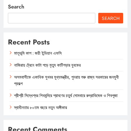
Search
SEARCH
Recent Posts
মাতৃভূমি কাপ : জয়ী ইন্ডিয়ান এফসি
নাজিরায় ট্রেনে কাটা পড়ে মৃত্যু কাটিগড়ার যুবকের
অসমবাসীকে একাধিক সুখবর মুখ্যমন্ত্রীর, পুনরায় শুরু রাজ্য সরকারের জনমুখী
প্রকল্প
শ্রীশ্রী সিদ্ধেশ্বর শিবমন্দিরে শ্রাবণের চতুর্থ সোমবারে রুদ্রাভিষেক ও শিবপূজা
স্বাধীনতার ৮০তম বছরে নতুন অঙ্গীকার
Recent Comments