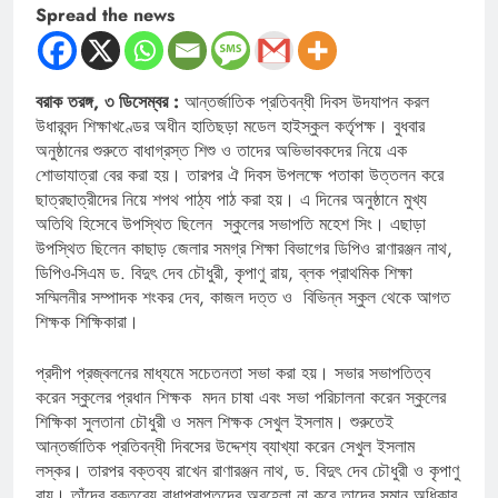
Spread the news
বরাক তরঙ্গ, ৩ ডিসেম্বর :
আন্তর্জাতিক প্রতিবন্ধী দিবস উদযাপন করল
উধারবন্দ শিক্ষাখণ্ডের অধীন হাতিছড়া মডেল হাইস্কুল কর্তৃপক্ষ। বুধবার
অনুষ্ঠানের শুরুতে বাধাগ্রস্ত শিশু ও তাদের অভিভাবকদের নিয়ে এক
শোভাযাত্রা বের করা হয়। তারপর ঐ দিবস উপলক্ষে পতাকা উত্তলন করে
ছাত্রছাত্রীদের নিয়ে শপথ পাঠ্য পাঠ করা হয়। এ দিনের অনুষ্ঠানে মুখ্য
অতিথি হিসেবে উপস্থিত ছিলেন স্কুলের সভাপতি মহেশ সিং। এছাড়া
উপস্থিত ছিলেন কাছাড় জেলার সমগ্র শিক্ষা বিভাগের ডিপিও রাণারঞ্জন নাথ,
ডিপিও-সিএম ড. বিদুৎ দেব চৌধুরী, কৃপাণু রায়, ব্লক প্রাথমিক শিক্ষা
সম্মিলনীর সম্পাদক শংকর দেব, কাজল দত্ত ও বিভিন্ন স্কুল থেকে আগত
শিক্ষক শিক্ষিকারা।
প্রদীপ প্রজ্বলনের মাধ্যমে সচেতনতা সভা করা হয়। সভার সভাপতিত্ব
করেন স্কুলের প্রধান শিক্ষক মদন চাষা এবং সভা পরিচালনা করেন স্কুলের
শিক্ষিকা সুলতানা চৌধুরী ও সমল শিক্ষক সেখুল ইসলাম। শুরুতেই
আন্তর্জাতিক প্রতিবন্ধী দিবসের উদ্দেশ্য ব্যাখ্যা করেন সেখুল ইসলাম
লস্কর। তারপর বক্তব্য রাখেন রাণারঞ্জন নাথ, ড. বিদুৎ দেব চৌধুরী ও কৃপাণু
রায়। তাঁদের বক্তব্যে বাধাপ্রাপ্তদের অবহেলা না করে তাদের সমান অধিকার