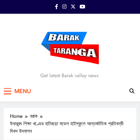
Skip
to
content
Barak Taranga
Get latest Barak valley news
MENU
Home
বরাক
উধারবন্দ শিক্ষা খণ্ডের হাতিছড়া মডেল হাইস্কুলে আন্তর্জাতিক প্রতিবন্ধী
দিবস উদযাপন