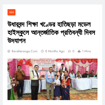
বরাক
উধারবন্দ শিক্ষা খণ্ডের হাতিছড়া মডেল
হাইস্কুলে আন্তর্জাতিক প্রতিবন্ধী দিবস
উদযাপন
Baraktaranga.com
8 Months Ago
0
1 Mins