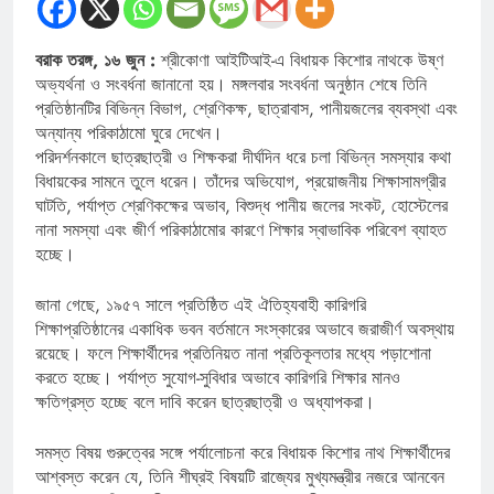
বরাক তরঙ্গ, ১৬ জুন :
শ্রীকোণা আইটিআই-এ বিধায়ক কিশোর নাথকে উষ্ণ
অভ্যর্থনা ও সংবর্ধনা জানানো হয়। মঙ্গলবার সংবর্ধনা অনুষ্ঠান শেষে তিনি
প্রতিষ্ঠানটির বিভিন্ন বিভাগ, শ্রেণিকক্ষ, ছাত্রাবাস, পানীয়জলের ব্যবস্থা এবং
অন্যান্য পরিকাঠামো ঘুরে দেখেন।
পরিদর্শনকালে ছাত্রছাত্রী ও শিক্ষকরা দীর্ঘদিন ধরে চলা বিভিন্ন সমস্যার কথা
বিধায়কের সামনে তুলে ধরেন। তাঁদের অভিযোগ, প্রয়োজনীয় শিক্ষাসামগ্রীর
ঘাটতি, পর্যাপ্ত শ্রেণিকক্ষের অভাব, বিশুদ্ধ পানীয় জলের সংকট, হোস্টেলের
নানা সমস্যা এবং জীর্ণ পরিকাঠামোর কারণে শিক্ষার স্বাভাবিক পরিবেশ ব্যাহত
হচ্ছে।
জানা গেছে, ১৯৫৭ সালে প্রতিষ্ঠিত এই ঐতিহ্যবাহী কারিগরি
শিক্ষাপ্রতিষ্ঠানের একাধিক ভবন বর্তমানে সংস্কারের অভাবে জরাজীর্ণ অবস্থায়
রয়েছে। ফলে শিক্ষার্থীদের প্রতিনিয়ত নানা প্রতিকূলতার মধ্যে পড়াশোনা
করতে হচ্ছে। পর্যাপ্ত সুযোগ-সুবিধার অভাবে কারিগরি শিক্ষার মানও
ক্ষতিগ্রস্ত হচ্ছে বলে দাবি করেন ছাত্রছাত্রী ও অধ্যাপকরা।
সমস্ত বিষয় গুরুত্বের সঙ্গে পর্যালোচনা করে বিধায়ক কিশোর নাথ শিক্ষার্থীদের
আশ্বস্ত করেন যে, তিনি শীঘ্রই বিষয়টি রাজ্যের মুখ্যমন্ত্রীর নজরে আনবেন