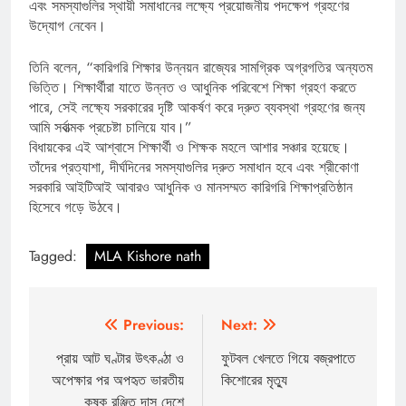
এবং সমস্যাগুলির স্থায়ী সমাধানের লক্ষ্যে প্রয়োজনীয় পদক্ষেপ গ্রহণের
উদ্যোগ নেবেন।
তিনি বলেন, “কারিগরি শিক্ষার উন্নয়ন রাজ্যের সামগ্রিক অগ্রগতির অন্যতম
ভিত্তি। শিক্ষার্থীরা যাতে উন্নত ও আধুনিক পরিবেশে শিক্ষা গ্রহণ করতে
পারে, সেই লক্ষ্যে সরকারের দৃষ্টি আকর্ষণ করে দ্রুত ব্যবস্থা গ্রহণের জন্য
আমি সর্বাত্মক প্রচেষ্টা চালিয়ে যাব।”
বিধায়কের এই আশ্বাসে শিক্ষার্থী ও শিক্ষক মহলে আশার সঞ্চার হয়েছে।
তাঁদের প্রত্যাশা, দীর্ঘদিনের সমস্যাগুলির দ্রুত সমাধান হবে এবং শ্রীকোণা
সরকারি আইটিআই আবারও আধুনিক ও মানসম্মত কারিগরি শিক্ষাপ্রতিষ্ঠান
হিসেবে গড়ে উঠবে।
Tagged:
MLA Kishore nath
Post
Previous:
Next:
navigation
প্রায় আট ঘণ্টার উৎকণ্ঠা ও
ফুটবল খেলতে গিয়ে বজ্রপাতে
অপেক্ষার পর অপহৃত ভারতীয়
কিশোরের মৃত্যু
কৃষক রঞ্জিত দাস দেশে