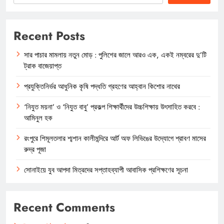
Recent Posts
সার পাচার মামলায় নতুন মোড় : পুলিশের জালে আরও এক, একই নম্বরের দু’টি
ট্রাক বাজেয়াপ্ত
প্রযুক্তিনির্ভর আধুনিক কৃষি পদ্ধতি গ্রহণের আহ্বান কিশোর নাথের
‘নিযুত ময়না’ ও ‘নিযুত বাবু’ প্রকল্প শিক্ষার্থীদের উচ্চশিক্ষায় উৎসাহিত করবে :
আমিনুল হক
রংপুরে শিমূলতলার শ্মশান কালীমন্দিরে আর্ট অফ লিভিঙের উদ্যোগে শ্রাবণ মাসের
রুদ্র পূজা
সোনাইয়ে যুব আপদা মিত্রদের সপ্তাহব্যাপী আবাসিক প্রশিক্ষণের সূচনা
Recent Comments