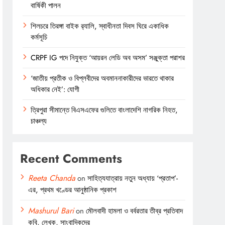
বার্ষিকী পালন
শিলচরে তিরঙ্গা বাইক র‍্যালি, স্বাধীনতা দিবস ঘিরে একাধিক
কর্মসূচি
CRPF IG পদে নিযুক্ত ‘আয়রন লেডি অব অসম’ সঞ্জুক্তা পরাশর
‘জাতীয় প্রতীক ও বিপ্লবীদের অবমাননাকারীদের ভারতে থাকার
অধিকার নেই’: যোগী
ত্রিপুরা সীমান্তে বিএসএফের গুলিতে বাংলাদেশি নাগরিক নিহত,
চাঞ্চল্য
Recent Comments
Reeta Chanda
on
সাহিত্যযাত্রায় নতুন অধ্যায় ‘প্রতাপ’-
এর, প্রথম খণ্ডের আনুষ্ঠানিক প্রকাশ
Mashurul Bari
on
মৌলবাদী হামলা ও বর্বরতার তীব্র প্রতিবাদ
কবি, লেখক, সাংবাদিকদের