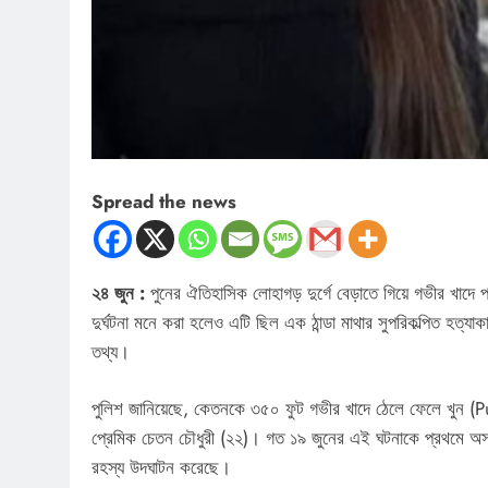
Spread the news
২৪ জুন :
পুনের ঐতিহাসিক লোহাগড় দুর্গে বেড়াতে গিয়ে গভীর খাদ
দুর্ঘটনা মনে করা হলেও এটি ছিল এক ঠান্ডা মাথার সুপরিকল্পিত হত
তথ্য।
পুলিশ জানিয়েছে, কেতনকে ৩৫০ ফুট গভীর খাদে ঠেলে ফেলে খুন (
প্রেমিক চেতন চৌধুরী (২২)। গত ১৯ জুনের এই ঘটনাকে প্রথমে অসা
রহস্য উদঘাটন করেছে।