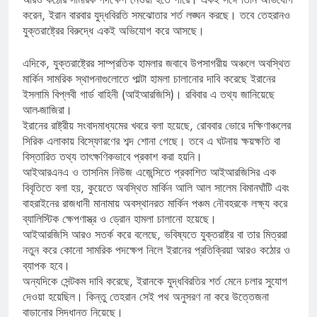
করেন, ইরান বারবার যুদ্ধবিরতি সমঝোতার শর্ত লঙ্ঘন করছে। তবে তেহরানও
যুক্তরাষ্ট্রের বিরুদ্ধে একই অভিযোগ করে আসছে।
এদিকে, যুক্তরাষ্ট্রের সাম্প্রতিক হামলার জবাবে উপসাগরীয় অঞ্চলে অবস্থিত
মার্কিন সামরিক স্থাপনাগুলোতে পাল্টা হামলা চালানোর দাবি করেছে ইরানের
ইসলামি বিপ্লবী গার্ড বাহিনী (আইআরজিসি)। রবিবার এ তথ্য জানিয়েছে
আল-জাজিরা।
ইরানের রাষ্ট্রীয় সংবাদমাধ্যমের খবরে বলা হয়েছে, রোববার ভোরে দক্ষিণাঞ্চলের
সিরিক এলাকায় বিস্ফোরণের শব্দ শোনা গেছে। তবে এ ঘটনায় ক্ষয়ক্ষতি বা
বিস্তারিত তথ্য তাৎক্ষণিকভাবে প্রকাশ করা হয়নি।
আইআরএনএ ও তাসনিম নিউজ এজেন্সিতে প্রকাশিত আইআরজিসির এক
বিবৃতিতে বলা হয়, কুয়েতে অবস্থিত মার্কিন আলি আল সালেম বিমানঘাঁটি এবং
বাহরাইনের রাজধানী মানামায় অবস্থানরত মার্কিন পঞ্চম নৌবহরকে লক্ষ্য করে
ব্যালিস্টিক ক্ষেপণাস্ত্র ও ড্রোন হামলা চালানো হয়েছে।
আইআরজিসি আরও সতর্ক করে বলেছে, ভবিষ্যতে যুক্তরাষ্ট্র বা তার মিত্ররা
নতুন করে কোনো সামরিক পদক্ষেপ নিলে ইরানের প্রতিক্রিয়া আরও কঠোর ও
ব্যাপক হবে।
অন্যদিকে সেন্টকম দাবি করেছে, ইরানকে যুদ্ধবিরতির শর্ত মেনে চলার সুযোগ
দেওয়া হয়েছিল। কিন্তু তেহরান সেই পথ অনুসরণ না করে উত্তেজনা
বাড়ানোর সিদ্ধান্ত নিয়েছে।