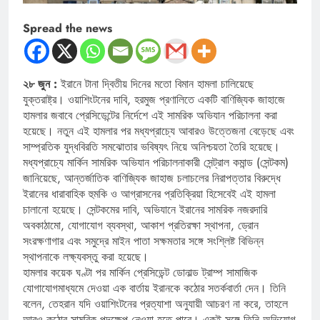
Spread the news
২৮ জুন :
ইরানে টানা দ্বিতীয় দিনের মতো বিমান হামলা চালিয়েছে
যুক্তরাষ্ট্র। ওয়াশিংটনের দাবি, হরমুজ প্রণালিতে একটি বাণিজ্যিক জাহাজে
হামলার জবাবে প্রেসিডেন্টের নির্দেশে এই সামরিক অভিযান পরিচালনা করা
হয়েছে। নতুন এই হামলার পর মধ্যপ্রাচ্যে আবারও উত্তেজনা বেড়েছে এবং
সাম্প্রতিক যুদ্ধবিরতি সমঝোতার ভবিষ্যৎ নিয়ে অনিশ্চয়তা তৈরি হয়েছে।
মধ্যপ্রাচ্যে মার্কিন সামরিক অভিযান পরিচালনাকারী সেন্ট্রাল কমান্ড (সেন্টকম)
জানিয়েছে, আন্তর্জাতিক বাণিজ্যিক জাহাজ চলাচলের নিরাপত্তার বিরুদ্ধে
ইরানের ধারাবাহিক হুমকি ও আগ্রাসনের প্রতিক্রিয়া হিসেবেই এই হামলা
চালানো হয়েছে। সেন্টকমের দাবি, অভিযানে ইরানের সামরিক নজরদারি
অবকাঠামো, যোগাযোগ ব্যবস্থা, আকাশ প্রতিরক্ষা স্থাপনা, ড্রোন
সংরক্ষণাগার এবং সমুদ্রে মাইন পাতা সক্ষমতার সঙ্গে সংশ্লিষ্ট বিভিন্ন
স্থাপনাকে লক্ষ্যবস্তু করা হয়েছে।
হামলার কয়েক ঘণ্টা পর মার্কিন প্রেসিডেন্ট ডোনাল্ড ট্রাম্প সামাজিক
যোগাযোগমাধ্যমে দেওয়া এক বার্তায় ইরানকে কঠোর সতর্কবার্তা দেন। তিনি
বলেন, তেহরান যদি ওয়াশিংটনের প্রত্যাশা অনুযায়ী আচরণ না করে, তাহলে
আরও কঠোর সামরিক পদক্ষেপ নেওয়া হতে পারে। একই সঙ্গে তিনি অভিযোগ