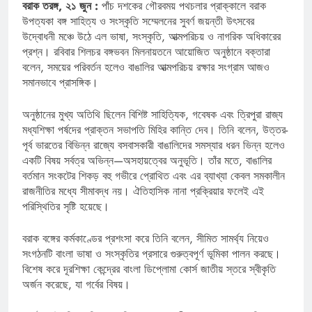
বরাক তরঙ্গ, ২১ জুন :
পাঁচ দশকের গৌরবময় পথচলার প্রাক্কালে বরাক
উপত্যকা বঙ্গ সাহিত্য ও সংস্কৃতি সম্মেলনের সুবর্ণ জয়ন্তী উৎসবের
উদ্বোধনী মঞ্চে উঠে এল ভাষা, সংস্কৃতি, আত্মপরিচয় ও নাগরিক অধিকারের
প্রশ্ন। রবিবার শিলচর বঙ্গভবন মিলনায়তনে আয়োজিত অনুষ্ঠানে বক্তারা
বলেন, সময়ের পরিবর্তন হলেও বাঙালির আত্মপরিচয় রক্ষার সংগ্রাম আজও
সমানভাবে প্রাসঙ্গিক।
অনুষ্ঠানের মুখ্য অতিথি ছিলেন বিশিষ্ট সাহিত্যিক, গবেষক এবং ত্রিপুরা রাজ্য
মধ্যশিক্ষা পর্ষদের প্রাক্তন সভাপতি মিহির কান্তি দেব। তিনি বলেন, উত্তর-
পূর্ব ভারতের বিভিন্ন রাজ্যে বসবাসকারী বাঙালিদের সমস্যার ধরন ভিন্ন হলেও
একটি বিষয় সর্বত্র অভিন্ন—অসহায়ত্বের অনুভূতি। তাঁর মতে, বাঙালির
বর্তমান সংকটের শিকড় বহু গভীরে প্রোথিত এবং এর ব্যাখ্যা কেবল সমকালীন
রাজনীতির মধ্যে সীমাবদ্ধ নয়। ঐতিহাসিক নানা প্রক্রিয়ার ফলেই এই
পরিস্থিতির সৃষ্টি হয়েছে।
বরাক বঙ্গের কর্মকাণ্ডের প্রশংসা করে তিনি বলেন, সীমিত সামর্থ্য নিয়েও
সংগঠনটি বাংলা ভাষা ও সংস্কৃতির প্রসারে গুরুত্বপূর্ণ ভূমিকা পালন করছে।
বিশেষ করে দূরশিক্ষা কেন্দ্রের বাংলা ডিপ্লোমা কোর্স জাতীয় স্তরে স্বীকৃতি
অর্জন করেছে, যা গর্বের বিষয়।