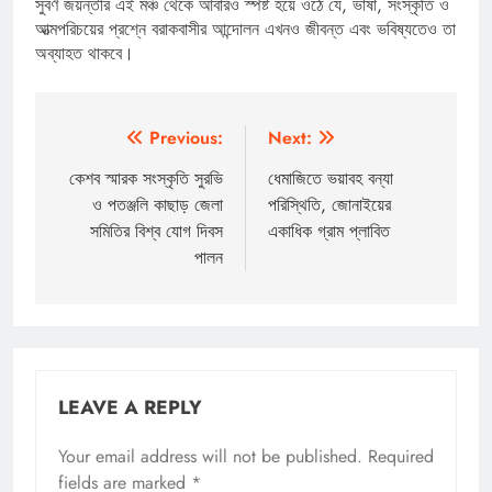
সুবর্ণ জয়ন্তীর এই মঞ্চ থেকে আবারও স্পষ্ট হয়ে ওঠে যে, ভাষা, সংস্কৃতি ও
আত্মপরিচয়ের প্রশ্নে বরাকবাসীর আন্দোলন এখনও জীবন্ত এবং ভবিষ্যতেও তা
অব্যাহত থাকবে।
Post
Previous:
Next:
navigation
কেশব স্মারক সংস্কৃতি সুরভি
ধেমাজিতে ভয়াবহ বন্যা
ও পতঞ্জলি কাছাড় জেলা
পরিস্থিতি, জোনাইয়ের
সমিতির বিশ্ব যোগ দিবস
একাধিক গ্রাম প্লাবিত
পালন
LEAVE A REPLY
Your email address will not be published.
Required
fields are marked
*