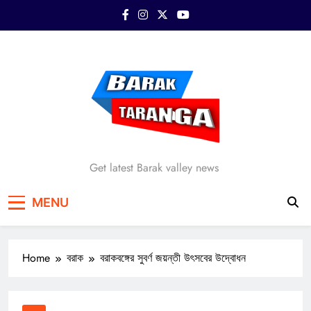
Skip
to
content
Barak Taranga
Get latest Barak valley news
MENU
Home
বরাক
বরাকবঙ্গের সুবর্ণ জয়ন্তী উৎসবের উদ্বোধন