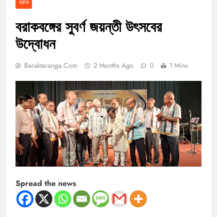
বরাক
বরাকবঙ্গের সুবর্ণ জয়ন্তী উৎসবের
উদ্বোধন
Baraktaranga.com
2 Months Ago
0
1 Mins
Spread the news