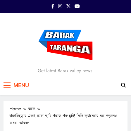
Skip
to
content
Barak Taranga
Get latest Barak valley news
MENU
Home
বরাক
বাজারিছড়ায় একই রাতে দু’টি গ্রামে গরু চুরি! সিসি ক্যামেরায় ধরা পড়লেও
অধরা চোরদল