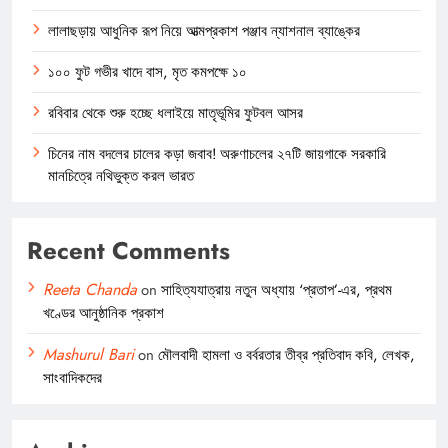
লালাছড়ায় আধুনিক রূপ নিয়ে আত্মপ্রকাশ পঞ্জাব ন্যাশনাল ব্যাঙ্কের
১০০ ফুট গভীর খাদে বাস, মৃত কমপক্ষে ১০
রবিবার থেকে শুরু হচ্ছে ধলাইয়ে মাতৃভূমির ফুটবল আসর
চিনের নাম বদলের চালের কড়া জবাব! অরুণাচলের ২৭টি জায়গাকে সরকারি
মানচিত্রে নথিভুক্ত করল ভারত
Recent Comments
Reeta Chanda
on
সাহিত্যযাত্রায় নতুন অধ্যায় ‘প্রতাপ’-এর, প্রথম
খণ্ডের আনুষ্ঠানিক প্রকাশ
Mashurul Bari
on
মৌলবাদী হামলা ও বর্বরতার তীব্র প্রতিবাদ কবি, লেখক,
সাংবাদিকদের