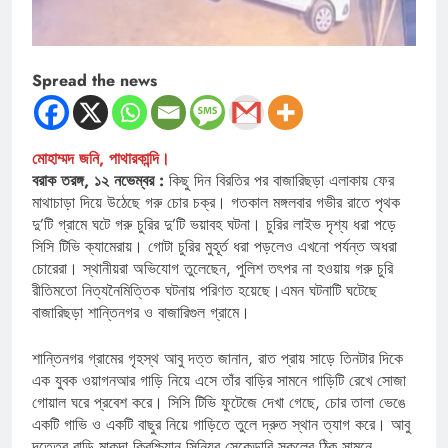
Spread the news
মোহাম্মদ জনি, পাথারকান্দি।
বরাক তরঙ্গ, ১২ নভেম্বর :
কিছু দিন বিরতির পর বাজারিছড়া এলাকায় ফের
মাথাচাড়া দিয়ে উঠেছে গরু চোর চক্র। গতকাল মঙ্গলবার গভীর রাতে পৃথক
দু’টি গ্রামে ঘটে গরু চুরির দু’টি ভয়াবহ ঘটনা। চুরির লাইভ দৃশ্য ধরা পড়ে
সিসি টিভি ক্যামেরায়। গোটা চুরির মুহূর্ত ধরা পড়লেও এখনো পর্যন্ত অধরা
চোরেরা। স্থানীয়রা অভিযোগ তুলেছেন, পুলিশ তৎপর না হওয়ায় গরু চুরি
রীতিমতো নিত্যনৈমিত্তিক ঘটনায় পরিণত হয়েছে।এমন ঘটনাটি ঘটেছে
বাজারিছড়া শান্তিনগর ও বাজারিগুল গ্রামে।
শান্তিনগর গ্রামের গৃহস্থ আবু দত্ত জানান, রাত প্রায় সাড়ে তিনটার দিকে
এক যুবক ওয়াগনআর গাড়ি নিয়ে এসে তাঁর বাড়ির সামনে গাড়িটি রেখে সোজা
গোয়াল ঘরে প্রবেশ করে। সিসি টিভি ফুটেজে দেখা গেছে, চোর তালা ভেঙে
একটি গাভি ও একটি বাছুর নিয়ে গাড়িতে তুলে দ্রুত স্থান ত্যাগ করে। আবু
দত্তের বাড়ি মাকুন্দা ক্রিশ্চিয়ান সিনিয়র সেকেন্ডারি স্কুলের ঠিক সামনে