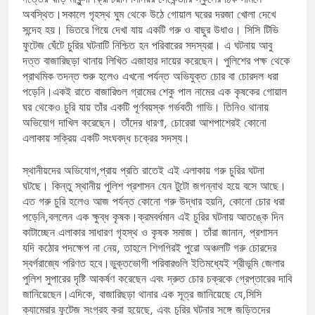
অবস্থিত।সকালে গৃহস্থ ঘুম থেকে উঠে গোয়াল ঘরের দরজা খোলা দেখে
সন্দেহ হয়। ভিতরে গিয়ে দেখা যায় একটি গরু ও বাছুর উধাও। সিসি টিভি
ফুটেজ ঘেঁটে চুরির ঘটনাটি নিশ্চিত হন পরিবারের সদস্যরা। এ ঘটনায় আবু
দত্ত বাজারিছড়া থানায় লিখিত এজাহার দায়ের করেছেন। পুলিশের পক্ষ থেকে
প্রাথমিক তদন্ত শুরু হলেও এখনো পর্যন্ত অভিযুক্ত চোর বা চোরদল ধরা
পড়েনি।একই রাতে বাজারিগুল গ্রামের শেকু পাল নামের এক কৃষকের গোয়াল
ঘর থেকেও চুরি যায় তাঁর একটি পূর্ণবয়স্ক গর্ভবতী গাভি। তিনিও থানায়
অভিযোগ দাখিল করেছেন। তাঁদের ধারণা, চোরেরা আশপাশেরই কোনো
এলাকায় সক্রিয় একটি সংঘবদ্ধ চক্রের সদস্য।
স্থানীয়দের অভিযোগ,প্রায় প্রতি রাতেই এই এলাকায় গরু চুরির ঘটনা
ঘটছে। কিন্তু স্থানীয় পুলিশ প্রশাসন যেন টুটো জগন্নাথ হয়ে বসে আছে।
এত গরু চুরি হলেও আজ পর্যন্ত কোনো গরু উদ্ধার হয়নি, কোনো চোর ধরা
পড়েনি,বললেন এক ক্ষুব্ধ কৃষক।ক্রমবর্ধমান এই চুরির ঘটনায় আতঙ্কে দিন
কাটাচ্ছেন এলাকার সাধারণ গৃহস্থ ও কৃষক সমাজ। তাঁরা জানান, প্রশাসন
যদি কঠোর পদক্ষেপ না নেয়, তাহলে শিগগিরই পুরো অঞ্চলটি গরু চোরদের
স্বর্গরাজ্যে পরিণত হবে।ভুক্তভোগী পরিবারগুলি ইতিমধ্যেই শ্রীভূমি জেলার
পুলিশ সুপারের দৃষ্টি আকর্ষণ করেছেন এবং দ্রুত চোর চক্রকে গ্রেপ্তারের দাবি
জানিয়েছেন।এদিকে, বাজারিছড়া থানার এক সূত্র জানিয়েছে যে,সিসি
ক্যামেরার ফুটেজ সংগ্রহ করা হয়েছে, এবং চুরির ঘটনার সঙ্গে জড়িতদের