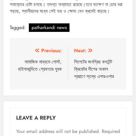
শনাক্তের চেষ্টা চলছে। তদন্ত অব্যাহত রয়েছে।তবে যতক্ষণ না চোর ধরা
পড়ছে, স্থানীয়দের মধ্যে সেই ভয় ও ক্ষোভ যেন ক্রমেই বাড়ছে।
Tagged:
patharkandi news
Post
Previous:
Next:
navigation
সামাজিক মাধ্যমে পোস্ট,
সিলেটের জনপ্রিয় কনটেন্ট
হাইলাকান্দিতে গ্রেফতার যুবক
ক্রিয়েটর দীপের অকাল
প্রয়াণে স্তব্ধ এপার-ওপার
LEAVE A REPLY
Your email address will not be published.
Required