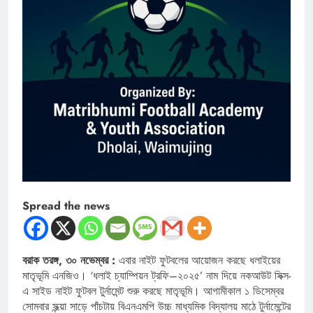
Spread the news
বরাক তরঙ্গ, ৩০ নভেম্বর :
এবার নাইট ফুটবলের আয়োজন করছে ধলাইয়ের
মাতৃভূমি এনজিও। ‘ধলাই চ্যাম্পিয়ন ট্রফি–২০২৫’ নাম দিয়ে নকআউট সিক্স-
এ সাইড নাইট ফুটবল টুর্নামেন্ট শুরু করছে মাতৃভূমি। আগামীকাল ১ ডিসেম্বর
সোমবার সন্ধ্য়া সাড়ে পাঁচটায় বিএনএমপি উচ্চ মাধ্যমিক বিদ্যালয় মাঠে টুর্নামেন্টের