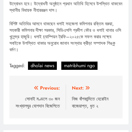
উদ্বোধন হবে। উদ্বোধনী অনুষ্ঠানে প্রধান অতিথি হিসেবে উপস্থিত থাকবেন
স্থানীয় বিধায়ক নীহাররঞ্জন দাস।
বিশিষ্ট অতিথির আসনে থাকছেন ধলাই সহজেলা কমিশনার রক্তিম বরুয়া,
সহকারী কমিশনার দীক্ষা সরকার, সিডিএসপি প্রদীপ কৌর ও ধলাই থানার ওসি
খুলেন্দ্র হাজুরি। ধলাই চ্যাম্পিয়ন ট্রফি–২০২৫কে সফল করার লক্ষ্যে
সবাইকে উপস্থিত থাকার অনুরোধ জানান সংস্থার ক্রীড়া সম্পাদক পিঙ্কু
বর্মণ।
Tagged:
dholai news
matribhumi ngo
Post
Previous:
Next:
navigation
সোনাই মণ্ডলে ৩০ জন
নিজ বাঁশকান্দিতে হেরোইন
সংখ্যালঘুর যোগদান বিজেপিতে
বাজেয়াপ্ত, ধৃত ২