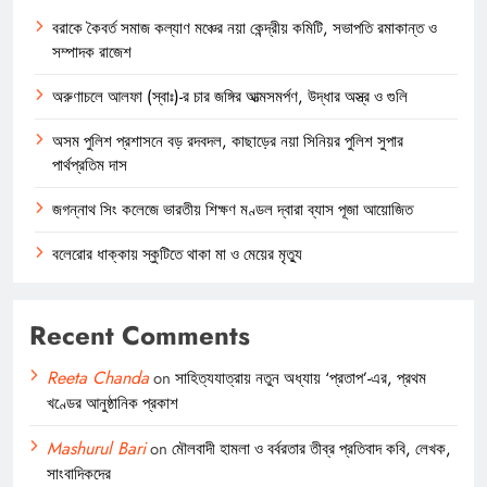
বরাকে কৈবর্ত সমাজ কল্যাণ মঞ্চের নয়া কেন্দ্রীয় কমিটি, সভাপতি রমাকান্ত ও
সম্পাদক রাজেশ
অরুণাচলে আলফা (স্বাঃ)-র চার জঙ্গির আত্মসমর্পণ, উদ্ধার অস্ত্র ও গুলি
অসম পুলিশ প্রশাসনে বড় রদবদল, কাছাড়ের নয়া সিনিয়র পুলিশ সুপার
পার্থপ্রতিম দাস
জগন্নাথ সিং কলেজে ভারতীয় শিক্ষণ মণ্ডল দ্বারা ব্যাস পূজা আয়োজিত
বলেরোর ধাক্কায় স্কুটিতে থাকা মা ও মেয়ের মৃত্যু
Recent Comments
Reeta Chanda
on
সাহিত্যযাত্রায় নতুন অধ্যায় ‘প্রতাপ’-এর, প্রথম
খণ্ডের আনুষ্ঠানিক প্রকাশ
Mashurul Bari
on
মৌলবাদী হামলা ও বর্বরতার তীব্র প্রতিবাদ কবি, লেখক,
সাংবাদিকদের