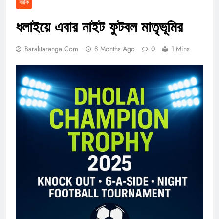
বরাক
ধলাইয়ে এবার নাইট ফুটবল মাতৃভূমির
Baraktaranga.com
8 Months Ago
0
1 Mins