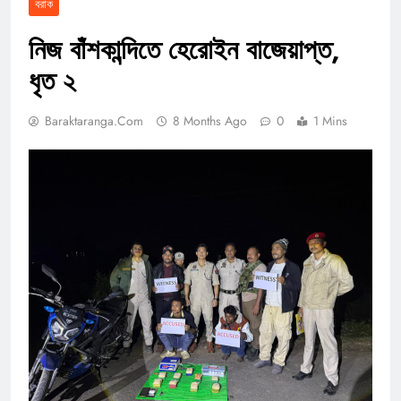
বরাক
নিজ বাঁশকান্দিতে হেরোইন বাজেয়াপ্ত,
ধৃত ২
Baraktaranga.com
8 Months Ago
0
1 Mins