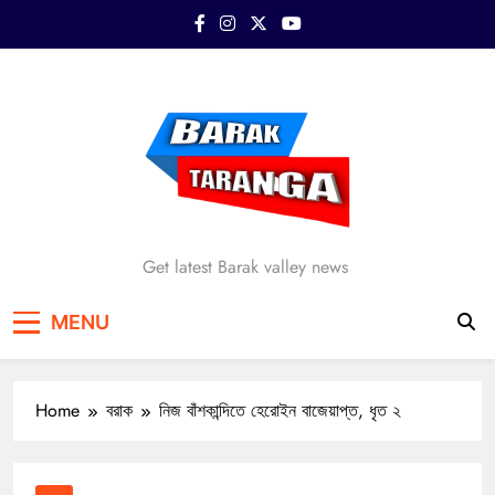
Skip
to
content
Barak Taranga
Get latest Barak valley news
MENU
Home
বরাক
নিজ বাঁশকান্দিতে হেরোইন বাজেয়াপ্ত, ধৃত ২