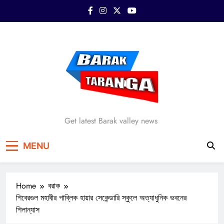
Skip
to
content
Barak Taranga
Get latest Barak valley news
MENU
Home
বরাক
শিবেরগুল মহাবীর পাব্লিক হায়ার সেকেন্ডারি স্কুলে অত্যাধুনিক ভবনের
শিলান্যাস