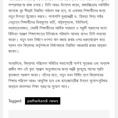
সম্প্রসারণের কাজ চলছে। তিনি আরও উল্লেখ করেন, বাজারিছড়ায় নবনির্মিত
কলেজে খুব শীঘ্রই নিয়মিত পাঠদান শুরু হবে, যা এলাকার শিক্ষার্থীদের জন্য
নতুন দিগন্ত উন্মোচন করবে। পাশাপাশি মুখ্যমন্ত্রী ড. হিমন্ত বিশ্ব শর্মার
নেতৃত্বে শিক্ষার্থীদের বিনামূল্যে ভর্তি, পাঠ্যপুস্তক, ইউনিফর্ম,
মধ্যাহ্নভোজন, মেধাবী শিক্ষার্থীদের আর্থিক সহায়তা ও স্কুটি প্রদানের মতো
বিভিন্ন প্রকল্প শিক্ষাক্ষেত্রে ইতিবাচক পরিবর্তন আনছে বলেও তিনি মন্তব্য
করেন। নতুন ভবন নির্মাণে গুণগত মান বজায় রাখার ওপর গুরুত্বারোপ করে
স্বপন দাস বিদ্যালয় কর্তৃপক্ষকে নির্মাণকাজে নিয়মিত নজরদারি রাখার আহ্বান
জানান।
অন্যদিকে, বিদ্যালয় পরিচালন সমিতির সভানেত্রী অর্পণা সূত্রধর এবং অধ্যক্ষ
রাজীব পাল এই বৃহৎ প্রকল্প অনুমোদনের জন্য মন্ত্রী কৃষ্ণেন্দু পালের প্রতি
কৃতজ্ঞতা প্রকাশ করেন। তাঁদের মতে, নতুন ভবন নির্মিত হলে বিদ্যালয়ের
শিক্ষার পরিবেশ আরও আধুনিক হবে এবং ছাত্রছাত্রীরা উন্নত সুযোগ-সুবিধার
মাধ্যমে মানসম্মত শিক্ষা গ্রহণের সুযোগ পাবে।
Tagged:
patharkandi news