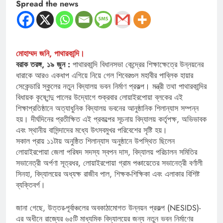
Spread the news
মোহাম্মদ জনি, পাথারকান্দি।
বরাক তরঙ্গ, ১৯ জুন :
পাথারকান্দি বিধানসভা কেন্দ্রের শিক্ষাক্ষেত্রে উন্নয়নের
ধারাকে আরও একধাপ এগিয়ে নিয়ে গেল শিবেরগুল মহাবীর পাব্লিক হায়ার
সেকেন্ডারি স্কুলের নতুন বিদ্যালয় ভবন নির্মাণ প্রকল্প। মন্ত্রী তথা পাথারকান্দির
বিধায়ক কৃষ্ণেন্দু পালের উদ্যোগে শুক্রবার লোয়াইরপোয়া ব্লকের এই
শিক্ষাপ্রতিষ্ঠানে অত্যাধুনিক বিদ্যালয় ভবনের আনুষ্ঠানিক শিলান্যাস সম্পন্ন
হয়। দীর্ঘদিনের প্রতীক্ষিত এই প্রকল্পের সূচনায় বিদ্যালয় কর্তৃপক্ষ, অভিভাবক
এবং স্থানীয় বাসিন্দাদের মধ্যে উৎসবমুখর পরিবেশের সৃষ্টি হয়।
সকাল প্রায় ১১টায় অনুষ্ঠিত শিলান্যাস অনুষ্ঠানে উপস্থিত ছিলেন
লোয়াইরপোয়া জেলা পরিষদ সদস্য স্বপন দাস, বিদ্যালয় পরিচালন সমিতির
সভানেত্রী অর্পণা সূত্রধর, লোয়াইরপোয়া গ্রাম পঞ্চায়েতের সভানেত্রী বর্ণালী
সিনহা, বিদ্যালয়ের অধ্যক্ষ রাজীব পাল, শিক্ষক-শিক্ষিকা এবং এলাকার বিশিষ্ট
ব্যক্তিবর্গ।
জানা গেছে, উত্তর-পূর্বাঞ্চলের অবকাঠামোগত উন্নয়ন প্রকল্প (NESIDS)-
এর অধীনে রাজ্যের ৬৫টি মাধ্যমিক বিদ্যালয়ের জন্য নতুন ভবন নির্মাণের