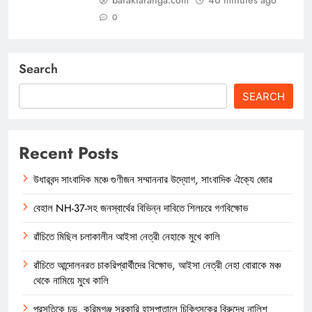
0
Search
SEARCH
Recent Posts
উধারবন্দ সাংবাদিক মঞ্চে গুণীজন সম্মাননার উদ্যোগ, সাংবাদিক ঐক্যে জোর
বেহাল NH-37-সহ জনস্বার্থের বিভিন্ন দাবিতে শিলচরে গণবিক্ষোভ
রাঁচিতে মিছিল চলাকালীন আইসা নেত্রী নেহাকে মুখে কালি
রাঁচিতে আন্দোলনরত চাকরিপ্রার্থীদের বিক্ষোভ, আইসা নেত্রী নেহা বোরাকে মঞ্চ
থেকে নামিয়ে মুখে কালি
প্রসূতিকে চড়, করিমগঞ্জ সরকারি হাসপাতালে চিকিৎসকের বিরুদ্ধে নালিশ