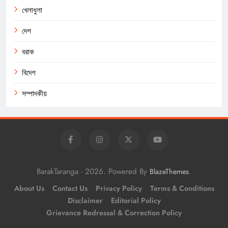
খেলাধুলা
দেশ
বরাক
বিদেশ
সম্পাদকীয়
BarakTaranga - 2026. Powered By
.
BlazeThemes
About Us
Contact Us
Privacy Policy
Terms & Conditions
Disclaimer
Editorial Policy
Grievance Redressal & Correction Policy