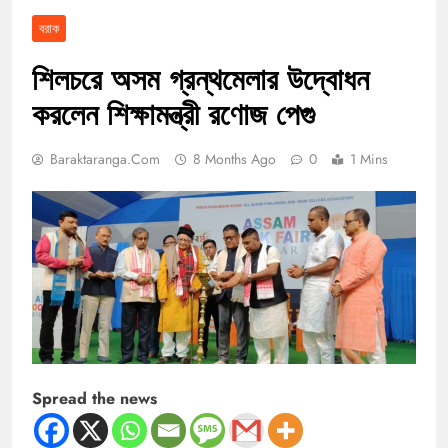
বরাক
শিলচরে অসম গ্রন্থমেলার উদ্বোধন
করলেন শিক্ষামন্ত্রী রণোজ পেগু
Baraktaranga.com
8 Months Ago
0
1 Mins
Spread the news