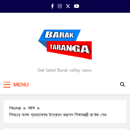
Skip
to
content
Barak Taranga
Get latest Barak valley news
MENU
Home
বরাক
শিলচরে অসম গ্রন্থমেলার উদ্বোধন করলেন শিক্ষামন্ত্রী রণোজ পেগু