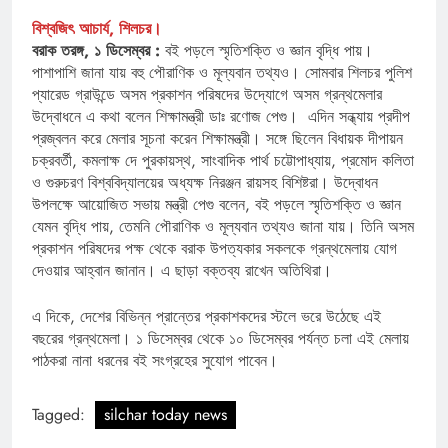
বিশ্বজিৎ আচার্য, শিলচর।
বরাক তরঙ্গ, ১ ডিসেম্বর :
বই পড়লে স্মৃতিশক্তি ও জ্ঞান বৃদ্ধি পায়।
পাশাপাশি জানা যায় বহু পৌরাণিক ও মূল্যবান তথ্যও। সোমবার শিলচর পুলিশ
প্যারেড গ্রাউন্ডে অসম প্রকাশন পরিষদের উদ্যোগে অসম গ্রন্থমেলার
উদ্বোধনে এ কথা বলেন শিক্ষামন্ত্রী ডাঃ রণোজ পেগু। এদিন সন্ধ্যায় প্রদীপ
প্রজ্বলন করে মেলার সূচনা করেন শিক্ষামন্ত্রী। সঙ্গে ছিলেন বিধায়ক দীপায়ন
চক্রবর্তী, কমলাক্ষ দে পুরকায়স্থ, সাংবাদিক পার্থ চট্টোপাধ্যায়, প্রমোদ কলিতা
ও গুরুচরণ বিশ্ববিদ্যালয়ের অধ্যক্ষ নিরঞ্জন রায়সহ বিশিষ্টরা। উদ্বোধন
উপলক্ষে আয়োজিত সভায় মন্ত্রী পেগু বলেন, বই পড়লে স্মৃতিশক্তি ও জ্ঞান
যেমন বৃদ্ধি পায়, তেমনি পৌরাণিক ও মূল্যবান তথ্যও জানা যায়। তিনি অসম
প্রকাশন পরিষদের পক্ষ থেকে বরাক উপত্যকার সকলকে গ্রন্থমেলায় যোগ
দেওয়ার আহ্বান জানান। এ ছাড়া বক্তব্য রাখেন অতিথিরা।
এ দিকে, দেশের বিভিন্ন প্রান্তের প্রকাশকদের স্টলে ভরে উঠেছে এই
বছরের গ্রন্থমেলা। ১ ডিসেম্বর থেকে ১০ ডিসেম্বর পর্যন্ত চলা এই মেলায়
পাঠকরা নানা ধরনের বই সংগ্রহের সুযোগ পাবেন।
Tagged:
silchar today news