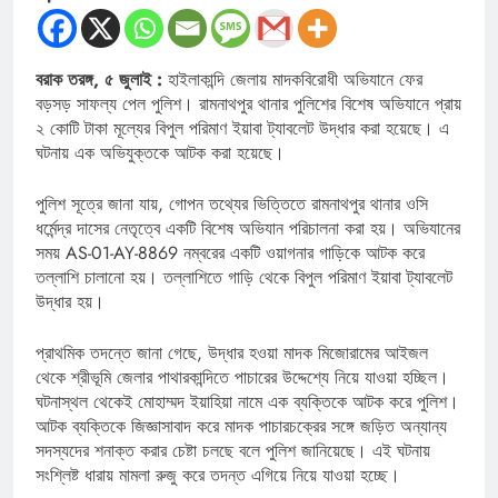
বরাক তরঙ্গ, ৫ জুলাই :
হাইলাকান্দি জেলায় মাদকবিরোধী অভিযানে ফের
বড়সড় সাফল্য পেল পুলিশ। রামনাথপুর থানার পুলিশের বিশেষ অভিযানে প্রায়
২ কোটি টাকা মূল্যের বিপুল পরিমাণ ইয়াবা ট্যাবলেট উদ্ধার করা হয়েছে। এ
ঘটনায় এক অভিযুক্তকে আটক করা হয়েছে।
পুলিশ সূত্রে জানা যায়, গোপন তথ্যের ভিত্তিতে রামনাথপুর থানার ওসি
ধর্মেন্দ্র দাসের নেতৃত্বে একটি বিশেষ অভিযান পরিচালনা করা হয়। অভিযানের
সময় AS-01-AY-8869 নম্বরের একটি ওয়াগনার গাড়িকে আটক করে
তল্লাশি চালানো হয়। তল্লাশিতে গাড়ি থেকে বিপুল পরিমাণ ইয়াবা ট্যাবলেট
উদ্ধার হয়।
প্রাথমিক তদন্তে জানা গেছে, উদ্ধার হওয়া মাদক মিজোরামের আইজল
থেকে শ্রীভূমি জেলার পাথারকান্দিতে পাচারের উদ্দেশ্যে নিয়ে যাওয়া হচ্ছিল।
ঘটনাস্থল থেকেই মোহাম্মদ ইয়াহিয়া নামে এক ব্যক্তিকে আটক করে পুলিশ।
আটক ব্যক্তিকে জিজ্ঞাসাবাদ করে মাদক পাচারচক্রের সঙ্গে জড়িত অন্যান্য
সদস্যদের শনাক্ত করার চেষ্টা চলছে বলে পুলিশ জানিয়েছে। এই ঘটনায়
সংশ্লিষ্ট ধারায় মামলা রুজু করে তদন্ত এগিয়ে নিয়ে যাওয়া হচ্ছে।