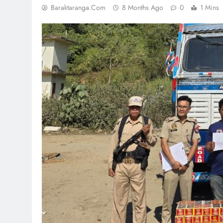
Baraktaranga.com
8 Months Ago
0
1 Mins