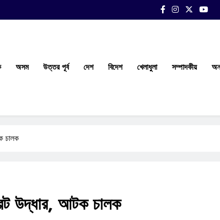
ক
অসম
উত্তর পূর্ব
দেশ
বিদেশ
খেলাধুলা
সম্পাদকীয়
অন্
টক চালক
ারেট উদ্ধার, আটক চালক