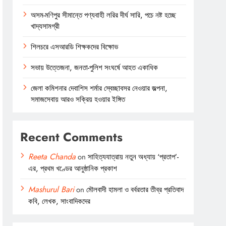
অসম-মণিপুর সীমান্তে পণ্যবাহী লরির দীর্ঘ সারি, পচে নষ্ট হচ্ছে
খাদ্যসামগ্রী
শিলচরে এসআরডি শিক্ষকদের বিক্ষোভ
সভায় উত্তেজনা, জনতা-পুলিশ সংঘর্ষে আহত একাধিক
জেলা কমিশনার দেবাশিস শর্মার স্বেচ্ছাবসর নেওয়ার জল্পনা,
সমাজসেবায় আরও সক্রিয় হওয়ার ইঙ্গিত
Recent Comments
Reeta Chanda
on
সাহিত্যযাত্রায় নতুন অধ্যায় ‘প্রতাপ’-
এর, প্রথম খণ্ডের আনুষ্ঠানিক প্রকাশ
Mashurul Bari
on
মৌলবাদী হামলা ও বর্বরতার তীব্র প্রতিবাদ
কবি, লেখক, সাংবাদিকদের