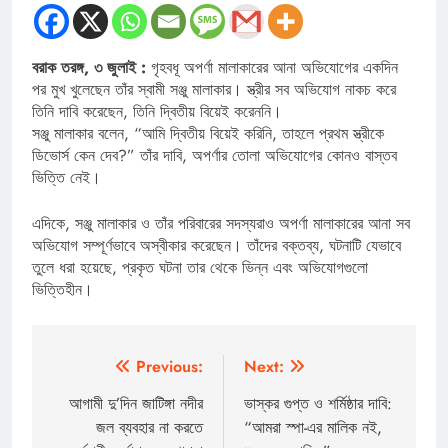
বরাক তরঙ্গ, ৩ জুলাই :
গৃহবধূ অপর্ণা মালাকারের আনা অভিযোগের একদিন
পর মুখ খুলেছেন তাঁর স্বামী সঞ্জু মালাকার। স্ত্রীর সব অভিযোগ নাকচ করে
তিনি দাবি করেছেন, তিনি দ্বিতীয় বিয়েই করেননি।
সঞ্জু মালাকার বলেন, “আমি দ্বিতীয় বিয়েই করিনি, তাহলে প্রথম স্ত্রীকে
ডিভোর্স কেন দেব?” তাঁর দাবি, অপর্ণার তোলা অভিযোগের কোনও বাস্তব
ভিত্তি নেই।
এদিকে, সঞ্জু মালাকার ও তাঁর পরিবারের সদস্যরাও অপর্ণা মালাকারের আনা সব
অভিযোগ সম্পূর্ণভাবে অস্বীকার করেছেন। তাঁদের বক্তব্য, ঘটনাটি যেভাবে
তুলে ধরা হয়েছে, প্রকৃত ঘটনা তার থেকে ভিন্ন এবং অভিযোগগুলো
ভিত্তিহীন।
Post
Previous:
Next:
navigation
আগামী দু’দিন জাটিঙ্গা নদীর
ভাস্কর গুপ্ত ও শর্মিষ্ঠার দাবি:
জল ব্যবহার না করতে
“আমরা স্পা-এর মালিক নই,