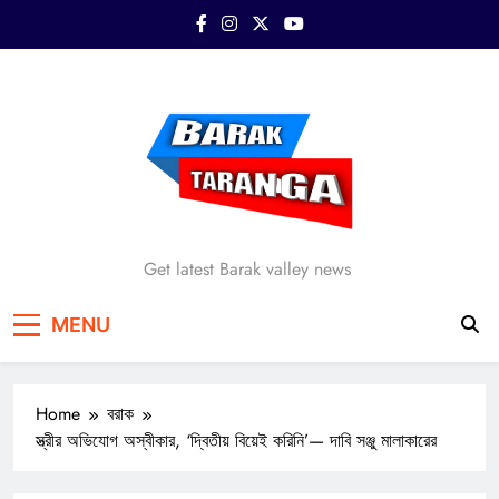
Skip
to
content
Barak Taranga
Get latest Barak valley news
MENU
Home
বরাক
স্ত্রীর অভিযোগ অস্বীকার, ‘দ্বিতীয় বিয়েই করিনি’— দাবি সঞ্জু মালাকারের