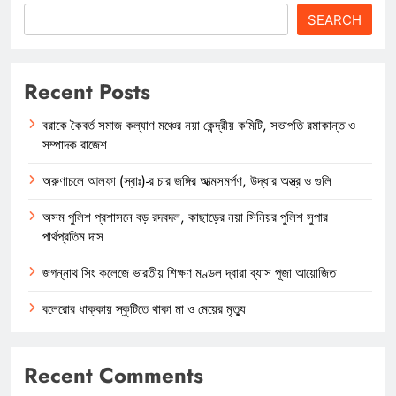
SEARCH
Recent Posts
বরাকে কৈবর্ত সমাজ কল্যাণ মঞ্চের নয়া কেন্দ্রীয় কমিটি, সভাপতি রমাকান্ত ও
সম্পাদক রাজেশ
অরুণাচলে আলফা (স্বাঃ)-র চার জঙ্গির আত্মসমর্পণ, উদ্ধার অস্ত্র ও গুলি
অসম পুলিশ প্রশাসনে বড় রদবদল, কাছাড়ের নয়া সিনিয়র পুলিশ সুপার
পার্থপ্রতিম দাস
জগন্নাথ সিং কলেজে ভারতীয় শিক্ষণ মণ্ডল দ্বারা ব্যাস পূজা আয়োজিত
বলেরোর ধাক্কায় স্কুটিতে থাকা মা ও মেয়ের মৃত্যু
Recent Comments