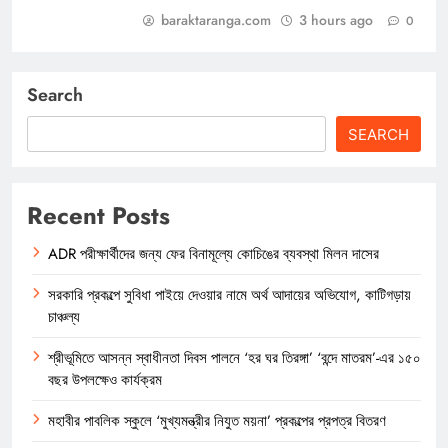
baraktaranga.com
3 hours ago
0
Search
SEARCH
Recent Posts
ADR পরীক্ষার্থীদের জন্য ফের বিনামূল্যে কোচিঙের ব্যবস্থা মিলন দাসের
সরকারি প্রকল্পে সুবিধা পাইয়ে দেওয়ার নামে অর্থ আদায়ের অভিযোগ, কাটিগড়ায়
চাঞ্চল্য
শ্রীভূমিতে আসন্ন স্বাধীনতা দিবস পালনে ‘হর ঘর তিরঙ্গা’ ‘বন্দে মাতরম’-এর ১৫০
বছর উপলক্ষেও কার্যক্রম
মহাবীর পাবলিক স্কুলে ‘মুখ্যমন্ত্রীর নিযুত ময়না’ প্রকল্পের প্রপত্র বিতরণ