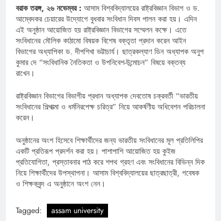
বরাক তরঙ্গ, ২৬ নভেম্বর :
আসাম বিশ্ববিদ্যালয়ের রাষ্ট্রবিজ্ঞান বিভাগ ও ড.
আম্বেদকর চেয়ারের উদ্যোগে বুধবার সংবিধান দিবস পালন করা হয়। এদিন
এই অনুষ্ঠান আয়োজিত হয় রাষ্ট্রবিজ্ঞান বিভাগের সম্মেলন কক্ষে। এতে
সংবিধানের মৌলিক কাঠামো বিষয়ক বিশেষ বক্তৃতা প্রদান করেন আইন
বিভাগের অধ্যাপিকা ড. দীপশিখা ভট্টাচার্য। ছাত্রকল্যাণ ডিন অধ্যাপক অনুপ
কুমার দে “সংবিধানিক নৈতিকতা ও উপনিবেশ-উন্মোচন” বিষয়ে বক্তব্য
রাখেন।
রাষ্ট্রবিজ্ঞান বিভাগের বিভাগীয় প্রধান অধ্যাপক দেবতোষ চক্রবর্তী “ভারতীয়
সংবিধানের শিল্পাত্মা ও ধর্মনিরপেক্ষ চরিত্র” নিয়ে আকর্ষণীয় অধিবেশন পরিচালনা
করেন।
অনুষ্ঠানের অংশ হিসেবে শিক্ষার্থীদের জন্য ভারতীয় সংবিধানের মূল প্রতিলিপির
একটি প্রতিরূপ প্রদর্শন করা হয়। পাশাপাশি আয়োজিত হয় কুইজ
প্রতিযোগিতা, প্রস্তাবনার পাঠ করে শপথ গ্রহণ এবং সংবিধানের বিভিন্ন দিক
নিয়ে শিক্ষার্থীদের উপস্থাপনা। আসাম বিশ্ববিদ্যালয়ের ছাত্রছাত্রী, গবেষক
ও শিক্ষকবৃন্দ এ অনুষ্ঠানে অংশ নেন।
Tagged:
assam university