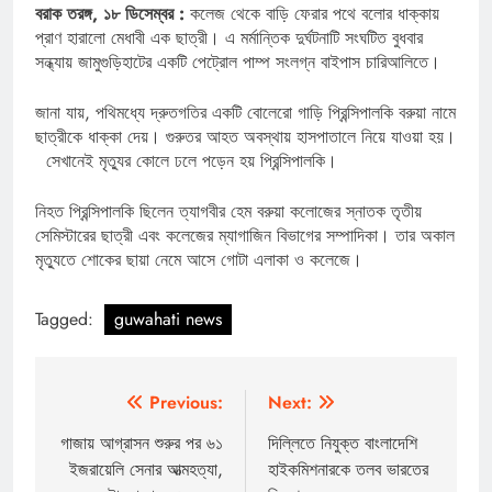
বরাক তরঙ্গ, ১৮ ডিসেম্বর :
কলেজ থেকে বাড়ি ফেরার পথে বলোর ধাক্কায়
প্রাণ হারালো মেধাবী এক ছাত্রী। এ মর্মান্তিক দুর্ঘটনাটি সংঘটিত বুধবার
সন্ধ্যায় জামুগুড়িহাটের একটি পেট্রোল পাম্প সংলগ্ন বাইপাস চারিআলিতে।
জানা যায়, পথিমধ্যে দ্রুতগতির একটি বোলেরো গাড়ি প্রিন্সিপালকি বরুয়া নামে
ছাত্রীকে ধাক্কা দেয়। গুরুতর আহত অবস্থায় হাসপাতালে নিয়ে যাওয়া হয়।
সেখানেই মৃত্যুর কোলে ঢলে পড়েন হয় প্রিন্সিপালকি।
নিহত প্রিন্সিপালকি ছিলেন ত্যাগবীর হেম বরুয়া কলোজের স্নাতক তৃতীয়
সেমিস্টারের ছাত্রী এবং কলেজের ম্যাগাজিন বিভাগের সম্পাদিকা। তার অকাল
মৃত্যুতে শোকের ছায়া নেমে আসে গোটা এলাকা ও কলেজে।
Tagged:
guwahati news
Post
Previous:
Next:
navigation
গাজায় আগ্রাসন শুরুর পর ৬১
দিল্লিতে নিযুক্ত বাংলাদেশি
ইজরায়েলি সেনার আত্মহত্যা,
হাইকমিশনারকে তলব ভারতের