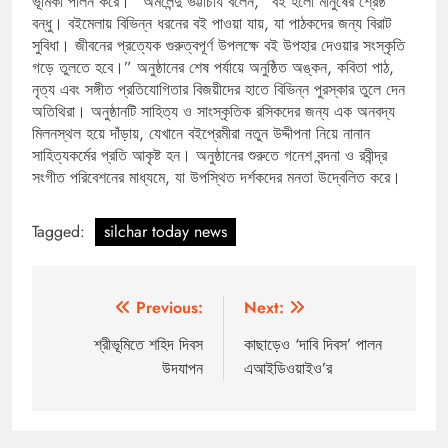
ভূমিকা পালন করে।” অমলেন্দু ভট্টাচার্য বলেন, “বই হলো মানুষের শ্রেষ্ঠ
বন্ধু। বইমেলায় বিভিন্ন ধরনের বই পাওয়া যায়, যা পাঠকদের জন্য বিরাট
সুবিধা। জীবনের প্রত্যেক গুরুত্বপূর্ণ উপলক্ষে বই উপহার দেওয়ার সংস্কৃতি
গড়ে তুলতে হবে।” অনুষ্ঠানের শেষ পর্যায়ে অনুষ্ঠিত অঙ্কন, কবিতা পাঠ,
নৃত্য এবং সঙ্গীত প্রতিযোগিতার বিজয়ীদের হাতে বিভিন্ন পুরস্কার তুলে দেন
অতিথিরা। অনুষ্ঠানটি সাহিত্য ও সাংস্কৃতিক রসিকদের জন্য এক অনবদ্য
মিলনস্থল হয়ে দাঁড়ায়, যেখানে বইপ্রেমীরা নতুন উদ্দীপনা নিয়ে নানান
সাহিত্যকর্মের প্রতি আকৃষ্ট হন। অনুষ্ঠানের শুরুতে গনেশ বন্দনা ও রবীন্দ্র
সংগীত পরিবেশনের মাধ্যমে, যা উপস্থিত দর্শকদের মনতা উদ্বেলিত করে।
Tagged:
silchar today news
Post
Previous:
Next:
navigation
শ্রীভূমিতে শহিদ দিবস
কাছাড়েও ‘দাবি দিবস’ পালন
উদযাপন
এআইডিওয়াইও’র