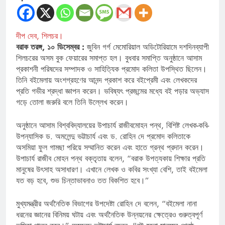
দীপ দেব, শিলচর।
বরাক তরঙ্গ, ১০ ডিসেম্বর :
জুবিন গর্গ মেমোরিয়াল অডিটোরিয়ামে দশদিনব্যাপী
শিলচরের অসম বুক ফেয়ারের সমাপ্ত হল। বুধবার সমাপ্তি অনুষ্ঠানে আসাম
প্রকাশনী পরিষদের সম্পাদক ও সাহিত্যিক প্রমোদ কলিতা উপস্থিত ছিলেন।
তিনি বইমেলায় অংশগ্রহণের আনন্দ প্রকাশ করে বইপ্রেমী এবং লেখকদের
প্রতি গভীর শ্রদ্ধা জ্ঞাপন করেন। ভবিষ্যৎ প্রজন্মের মধ্যে বই পড়ার অভ্যাস
গড়ে তোলা জরুরি বলে তিনি উল্লেখ করেন।
অনুষ্ঠানে আসাম বিশ্ববিদ্যালয়ের উপাচার্য রাজীবমোহন পন্থ, বিশিষ্ট লেখক-কবি-
উপন্যাসিক ড. অমলেন্দু ভট্টাচার্য এবং ড. রোহিন দে প্রমোদ কলিতাকে
অসমিয়া ফুল গামছা পরিয়ে সম্মানিত করেন এবং হাতে গ্রন্থ প্রদান করেন।
উপাচার্য রাজীব মোহন পন্থ বক্তৃতায় বলেন, “বরাক উপত্যকায় শিক্ষার প্রতি
মানুষের উৎসাহ অসাধারণ। এখানে লেখক ও কবির সংখ্যা বেশি, তাই বইমেলা
যত বড় হবে, শুভ চিন্তাভাবনাও তত বিকশিত হবে।”
মুখ্যমন্ত্রীর অর্থনৈতিক বিভাগের উপদেষ্টা রোহিন দে বলেন, “বইমেলা নানা
ধরনের জ্ঞানের বিনিময় ঘটায় এবং অর্থনৈতিক উন্নয়নের ক্ষেত্রেও গুরুত্বপূর্ণ