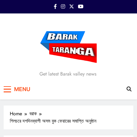
Skip
to
content
Barak Taranga
Get latest Barak valley news
MENU
Home
বরাক
শিলচরে দশদিনব্যাপী অসম বুক ফেয়ারের সমাপ্তি অনুষ্ঠান