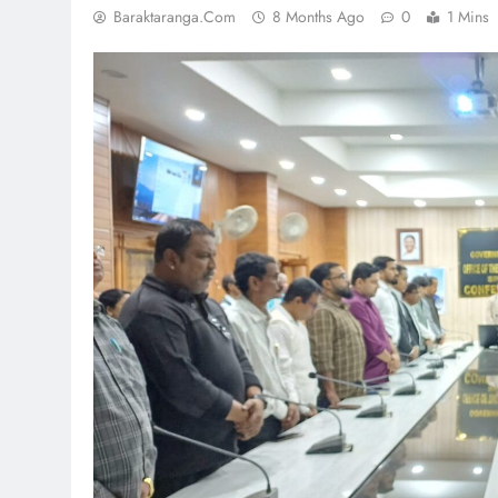
Baraktaranga.com
8 Months Ago
0
1 Mins