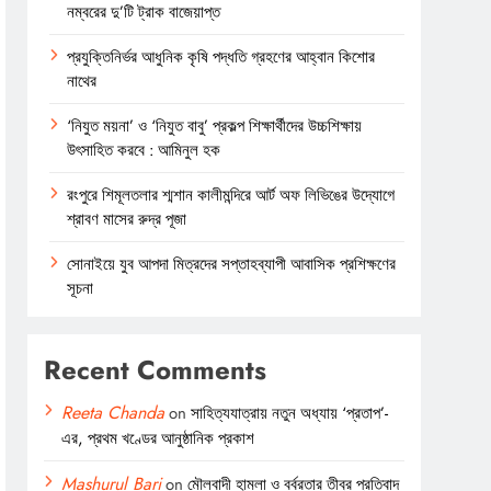
নম্বরের দু’টি ট্রাক বাজেয়াপ্ত
প্রযুক্তিনির্ভর আধুনিক কৃষি পদ্ধতি গ্রহণের আহ্বান কিশোর
নাথের
‘নিযুত ময়না’ ও ‘নিযুত বাবু’ প্রকল্প শিক্ষার্থীদের উচ্চশিক্ষায়
উৎসাহিত করবে : আমিনুল হক
রংপুরে শিমূলতলার শ্মশান কালীমন্দিরে আর্ট অফ লিভিঙের উদ্যোগে
শ্রাবণ মাসের রুদ্র পূজা
সোনাইয়ে যুব আপদা মিত্রদের সপ্তাহব্যাপী আবাসিক প্রশিক্ষণের
সূচনা
Recent Comments
Reeta Chanda
on
সাহিত্যযাত্রায় নতুন অধ্যায় ‘প্রতাপ’-
এর, প্রথম খণ্ডের আনুষ্ঠানিক প্রকাশ
Mashurul Bari
on
মৌলবাদী হামলা ও বর্বরতার তীব্র প্রতিবাদ