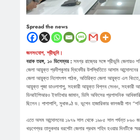
Spread the news
জনসংযোগ, শ্রীভূমি।
বরাক তরঙ্গ, ১০ ডিসেম্বর :
সমগ্র রাজ্যের সঙ্গে শ্রীভূমি জেলায়ও শ
জেলা আয়ুক্ত প্রদীপকুমার দ্বিবেদীর উপস্থিতিতে আসাম আন্দোলনে
জেলা আয়ুক্ত নিলোৎপল পাঠক, অতিরিক্ত জেলা আয়ুক্ত এল খিংতে, 
আয়ুক্ত পূজা ডাওলাগাপু, সহকারী আয়ুক্ত বিপ্লব সেংগুং, সহকারী আয়ুক্
ডিআইপিআরও ইফতিখার জামান, ডিসি অফিসের প্রশাসনিক আধিকারিক হি
ছিলেন। পাশাপাশি, সুধাকণ্ঠ ড. ভূপেন হাজারিকার কালজয়ী গান “শহি
এতে অসম আন্দোলনের ১৯৭৯ সাল থেকে ১৯৮৫ সাল পর্যন্ত ৮৬০ জন শ
খড়গেশ্বর তালুকদার বরপেটা জেলার প্রথম শহিদ হওয়ার দিনটিকে