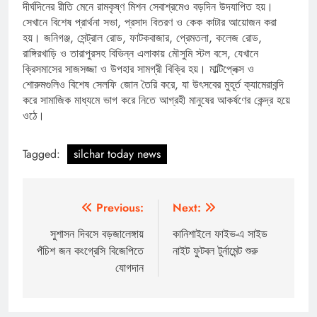
দীর্ঘদিনের রীতি মেনে রামকৃষ্ণ মিশন সেবাশ্রমেও বড়দিন উদযাপিত হয়।
সেখানে বিশেষ প্রার্থনা সভা, প্রসাদ বিতরণ ও কেক কাটার আয়োজন করা
হয়। জনিগঞ্জ, সেন্ট্রাল রোড, ফাটকবাজার, প্রেমতলা, কলেজ রোড,
রাঙ্গিরখাড়ি ও তারাপুরসহ বিভিন্ন এলাকায় মৌসুমি স্টল বসে, যেখানে
ক্রিসমাসের সাজসজ্জা ও উপহার সামগ্রী বিক্রি হয়। মাল্টিপ্লেক্স ও
শোরুমগুলিও বিশেষ সেলফি জোন তৈরি করে, যা উৎসবের মুহূর্ত ক্যামেরাবন্দি
করে সামাজিক মাধ্যমে ভাগ করে নিতে আগ্রহী মানুষের আকর্ষণের কেন্দ্র হয়ে
ওঠে।
Tagged:
silchar today news
Post
Previous:
Next:
navigation
সুশাসন দিবসে বড়জালেঙ্গায়
কানিশাইলে ফাইভ-এ সাইড
পঁচিশ জন কংগ্রেসি বিজেপিতে
নাইট ফুটবল টুর্নামেন্ট শুরু
যোগদান