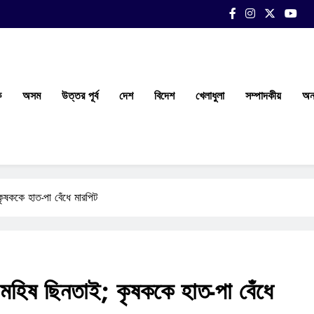
ক
অসম
উত্তর পূর্ব
দেশ
বিদেশ
খেলাধুলা
সম্পাদকীয়
অন্
কৃষককে হাত-পা বেঁধে মারপিট
ই মহিষ ছিনতাই; কৃষককে হাত-পা বেঁধে