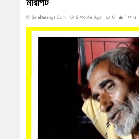
মারপিট
Baraktaranga.com
2 Months Ago
0
1 Mins