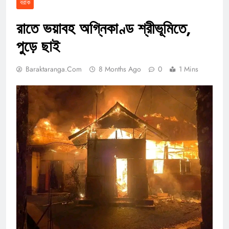
বরাক
রাতে ভয়াবহ অগ্নিকাণ্ড শ্রীভূমিতে,
পুড়ে ছাই
Baraktaranga.com
8 Months Ago
0
1 Mins