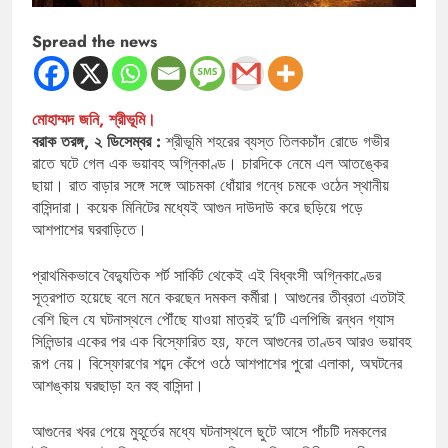
Spread the news
মোহাম্মদ জনি, শ্রীভূমি।
বরাক তরঙ্গ, ২ ডিসেম্বর :
শ্রীভূমি শহরের ব্যস্ত তিলকচাঁদ রোডে গভীর
রাতে ঘটে গেল এক ভয়াবহ অগ্নিকাণ্ড। চারদিকে নেমে এল আতঙ্কের
ছায়া। রাত বাড়ার সঙ্গে সঙ্গে আচমকা ধোঁয়ার গন্ধে চমকে ওঠেন স্থানীয়
বাসিন্দারা। কয়েক মিনিটের মধ্যেই আগুন দাউদাউ করে ছড়িয়ে পড়ে
আশপাশের ঘরবাড়িতে।
প্রাথমিকভাবে বৈদ্যুতিক শর্ট সার্কিট থেকেই এই বিধ্বংসী অগ্নিকাণ্ডের
সূত্রপাত হয়েছে বলে মনে করছেন দমকল কর্মীরা। আগুনের তীব্রতা এতটাই
বেশি ছিল যে ঘটনাস্থলে পৌঁছে যাওয়া মাত্রই দু’টি এলপিজি রন্ধন গ্যাস
সিলিন্ডার একের পর এক বিস্ফোরিত হয়, ফলে আগুনের তাণ্ডব আরও ভয়াবহ
রূপ নেয়। বিস্ফোরণের শব্দে কেঁপে ওঠে আশপাশের পুরো এলাকা, অঘটনের
আশঙ্কায় ঘরছাড়া হন বহু বাসিন্দা।
আগুনের খবর পেয়ে মুহূর্তের মধ্যে ঘটনাস্থলে ছুটে আসে পাঁচটি দমকলের