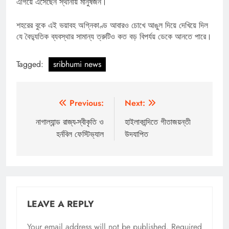
এগিয়ে এসেছেন স্থানীয় মানুষজন।
শহরের বুকে এই ভয়াবহ অগ্নিকাণ্ড আবারও চোখে আঙুল দিয়ে দেখিয়ে দিল
যে বৈদ্যুতিক ব্যবস্থার সামান্য ত্রুটিও কত বড় বিপর্যয় ডেকে আনতে পারে।
Tagged:
sribhumi news
Post
Previous:
Next:
navigation
নাগাল্যান্ড রাজ্য-স্বীকৃতি ও
হাইলাকান্দিতে গীতাজয়ন্তী
হর্নবিল ফেস্টিভ্যাল
উদযাপিত
LEAVE A REPLY
Your email address will not be published.
Required