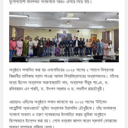
যুগোপযোগী মানসম্মত গবেষণাকে আরও এগিয়ে নিয়ে যায়।
অনুষ্ঠানে সম্মানিত করা হয় এলসেভিয়ের ২০২৫ সালের ২ শতাংশ বিশ্বসেরা
বিজ্ঞানীর তালিকায় স্থান পাওয়া আসাম বিশ্ববিদ্যালয়ের অধ্যাপকদের। তাঁদের
মধ্যে ছিলেন অধ্যাপক অরুণজ্যোতি নাথ, অধ্যাপক পীয়ূষ পাণ্ডে, ড.
রবিনারায়ন এন পারহি, ড. উৎপল সরকার ও ড. শুভদীপ রায়চৌধুরী।
এছাড়াও এদিনের অনুষ্ঠানে সম্মান জানানো হয় ২০২৫ সালের ‘উইমেন
সায়েন্টিস্ট অ্যাওয়ার্ডে’ ভূষিত অধ্যাপক ইয়াসমিন চৌধুরীকে। তাঁর অসামান্য
গবেষণা অবদান ও তরুণ গবেষকদের উৎসাহিত করার ভূমিকা অনুষ্ঠানে
বিশেষভাবে উল্লেখ করা হয়। শেষে ধন্যবাদ জ্ঞাপন করেন স্কলার্স ফোরামের
সাধারণ সম্পাদক নাজিমা বেগম।