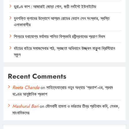
ডুরাণ্ড কাপ : আজারাই জোড়া গোল, জয়ী নর্থইস্ট ইউনাইটেড
যুবশক্তি ক্লাবের উদ্যোগে আশ্রম রোডের বেহাল লেন সংস্কার, স্বস্তি
এলাকাবাসীর
শিলচরে যথাযোগ্য মর্যাদায় পালিত বিশ্বকবি রবীন্দ্রনাথের প্রয়াণ দিবস
বইয়ের বাইরে সমাজসেবার পাঠ, স্বচ্ছতা অভিযানে উজ্জ্বল মাকুন্দা খ্রিস্টিয়ান
স্কুল
Recent Comments
Reeta Chanda
on
সাহিত্যযাত্রায় নতুন অধ্যায় ‘প্রতাপ’-এর, প্রথম
খণ্ডের আনুষ্ঠানিক প্রকাশ
Mashurul Bari
on
মৌলবাদী হামলা ও বর্বরতার তীব্র প্রতিবাদ কবি, লেখক,
সাংবাদিকদের