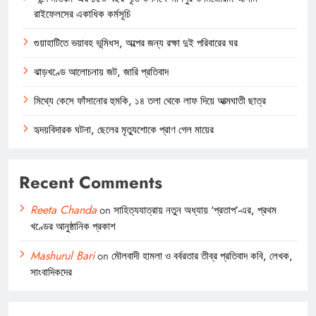
রাইফেলসের একাধিক কর্মসূচি
গুয়াহাটিতে ভয়াবহ ভূমিধস, অল্পের জন্য রক্ষা দুই পরিবারের ঘর
ঝাড়খণ্ডে আলোচনায় জট, জারি প্রতিবাদ
মিথ্যে কেসে ফাঁসানোর হুমকি, ১৪ তলা থেকে লাফ দিয়ে আত্মঘাতী ছাত্র
হৃদয়বিদারক ঘটনা, ছেলের মৃত্যুশোকে প্রাণ গেল মায়ের
Recent Comments
Reeta Chanda
on
সাহিত্যযাত্রায় নতুন অধ্যায় ‘প্রতাপ’-এর, প্রথম
খণ্ডের আনুষ্ঠানিক প্রকাশ
Mashurul Bari
on
মৌলবাদী হামলা ও বর্বরতার তীব্র প্রতিবাদ কবি, লেখক,
সাংবাদিকদের