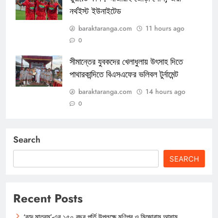
নর্থইস্ট ইউনাইটেড
baraktaranga.com
11 hours ago
0
সীমান্তের যুবকদের খেলাধুলায় উৎসাহ দিতে
পাথারকান্দিতে বিএসএফের ভলিবল টুর্নামেন্ট
baraktaranga.com
14 hours ago
0
Search
SEARCH
Recent Posts
‘বন্দে মাতরম’-এর ১৫০ বছর পূর্তি উপলক্ষে মণিপুর ও মিজোরাম আসাম