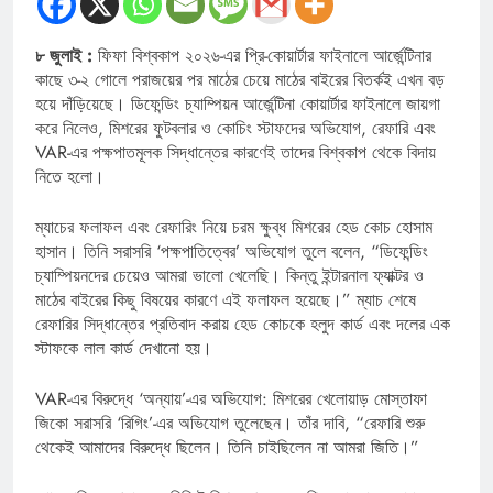
৮ জুলাই :
ফিফা বিশ্বকাপ ২০২৬-এর প্রি-কোয়ার্টার ফাইনালে আর্জেন্টিনার
কাছে ৩-২ গোলে পরাজয়ের পর মাঠের চেয়ে মাঠের বাইরের বিতর্কই এখন বড়
হয়ে দাঁড়িয়েছে। ডিফেন্ডিং চ্যাম্পিয়ন আর্জেন্টিনা কোয়ার্টার ফাইনালে জায়গা
করে নিলেও, মিশরের ফুটবলার ও কোচিং স্টাফদের অভিযোগ, রেফারি এবং
VAR-এর পক্ষপাতমূলক সিদ্ধান্তের কারণেই তাদের বিশ্বকাপ থেকে বিদায়
নিতে হলো।
ম্যাচের ফলাফল এবং রেফারিং নিয়ে চরম ক্ষুব্ধ মিশরের হেড কোচ হোসাম
হাসান। তিনি সরাসরি ‘পক্ষপাতিত্বের’ অভিযোগ তুলে বলেন, “ডিফেন্ডিং
চ্যাম্পিয়নদের চেয়েও আমরা ভালো খেলেছি। কিন্তু ইন্টারনাল ফ্যাক্টর ও
মাঠের বাইরের কিছু বিষয়ের কারণে এই ফলাফল হয়েছে।” ম্যাচ শেষে
রেফারির সিদ্ধান্তের প্রতিবাদ করায় হেড কোচকে হলুদ কার্ড এবং দলের এক
স্টাফকে লাল কার্ড দেখানো হয়।
VAR-এর বিরুদ্ধে ‘অন্যায়’-এর অভিযোগ: মিশরের খেলোয়াড় মোস্তাফা
জিকো সরাসরি ‘রিগিং’-এর অভিযোগ তুলেছেন। তাঁর দাবি, “রেফারি শুরু
থেকেই আমাদের বিরুদ্ধে ছিলেন। তিনি চাইছিলেন না আমরা জিতি।”