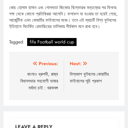
কোচ হোসাম হাসান এবং গোলদাতা জিকোর বিস্ফোরক মন্তব্যের পর ফিফার
পক্ষ থেকে কোনো প্রতিক্রিয়া আসেনি। ফলাফল যা হওয়ার তা হয়েই গেছে,
আর্জেন্টিনা এখন কোয়ার্টার ফাইনালের মঞ্চে। তবে এই ম্যাচটি বিশ্ব ফুটবলের
ইতিহাসে বিতর্কিত রেফারিংয়ের তালিকায় দীর্ঘকাল মনে রাখা হবে।
Tagged:
fifa Football world cup
Post
Previous:
Next:
navigation
বাংলাও ধ্রুপদী, রাজ্য
বিশ্বকাপ ফুটবলের কোয়ার্টার
বিধানসভায় সহযোগী ভাষার
ফাইনালের সূচি প্রকাশ
মর্যাদা চাই : বরাকবঙ্গ
LEAVE A REPLY