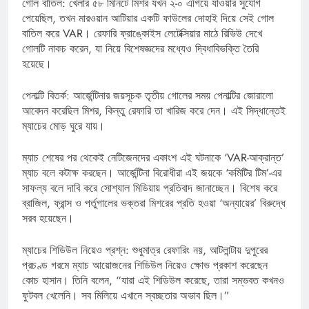
গোল বাতিল: খেলার ৫৮ মিনিটে মিশর যখন ২-০ এগিয়ে যাওয়ার সুযোগ
পেয়েছিল, তখন মারওয়ান আটিয়ার একটি ফাউলের দোহাই দিয়ে সেই গোল
বাতিল করে VAR। রেফারি ফ্রাঙ্কোইস লেটেক্সিয়ার মাঠে রিভিউ দেখে
গোলটি নাকচ করেন, যা নিয়ে বিশেষজ্ঞদের মধ্যেও দ্বিধাবিভক্তি তৈরি
হয়েছে।
পেনাল্টি বিতর্ক: আর্জেন্টিনার জয়সূচক তৃতীয় গোলের সময় পেনাল্টির জোরালো
আবেদন করেছিল মিশর, কিন্তু রেফারি তা খারিজ করে দেন। এই সিদ্ধান্তেই
ম্যাচের মোড় ঘুরে যায়।
ম্যাচ শেষের পর থেকেই নেটিজেনদের একাংশ এই ঘটনাকে ‘VAR-আক্রান্ত’
ম্যাচ বলে কটাক্ষ করছেন। আর্জেন্টিনা বিরোধীরা এই জয়কে ‘কমিটির টিম’-এর
সাফল্য বলে দাবি করে সোশ্যাল মিডিয়ায় প্রতিবাদ জানাচ্ছেন। বিশেষ করে
ব্রাজিল, ফ্রান্স ও পর্তুগালের ভক্তরা মিশরের প্রতি হওয়া ‘অন্যায়ের’ বিরুদ্ধে
সরব হয়েছেন।
ম্যাচের শিডিউল নিয়েও প্রশ্ন: শুধুমাত্র রেফারিং নয়, আটলান্টায় দুপুরের
প্রচণ্ড গরমে ম্যাচ আয়োজনের শিডিউল নিয়েও ক্ষোভ প্রকাশ করেছেন
কোচ হাসান। তিনি বলেন, “যারা এই শিডিউল করেছে, তারা সম্ভবত কখনও
ফুটবল খেলেনি। সব মিলিয়ে এখানে স্বচ্ছতার অভাব ছিল।”