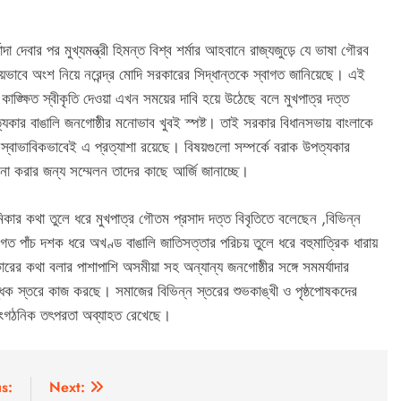
।
দা দেবার পর মুখ্যমন্ত্রী হিমন্ত বিশ্ব শর্মার আহবানে রাজ্যজুড়ে যে ভাষা গৌরব
য়ভাবে অংশ নিয়ে নরেন্দ্র মোদি সরকারের সিদ্ধান্তকে স্বাগত জানিয়েছে। এই
ঙ্ক্ষিত স্বীকৃতি দেওয়া এখন সময়ের দাবি হয়ে উঠেছে বলে মুখপাত্র দত্ত
পত্যকার বাঙালি জনগোষ্ঠীর মনোভাব খুবই স্পষ্ট। তাই সরকার বিধানসভায় বাংলাকে
্বাভাবিকভাবেই এ প্রত্যাশা রয়েছে। বিষয়গুলো সম্পর্কে বরাক উপত্যকার
োচনা করার জন্য সম্মেলন তাদের কাছে আর্জি জানাচ্ছে।
ূমিকার কথা তুলে ধরে মুখপাত্র গৌতম প্রসাদ দত্ত বিবৃতিতে বলেছেন ,বিভিন্ন
লন গত পাঁচ দশক ধরে অখণ্ড বাঙালি জাতিসত্তার পরিচয় তুলে ধরে বহুমাত্রিক ধারায়
ারের কথা বলার পাশাপাশি অসমীয়া সহ অন্যান্য জনগোষ্ঠীর সঙ্গে সমমর্যাদার
ৌদ্ধিক স্তরে কাজ করছে। সমাজের বিভিন্ন স্তরের শুভকাঙ্খী ও পৃষ্ঠপোষকদের
 সাংগঠনিক তৎপরতা অব্যাহত রেখেছে।
s:
Next: