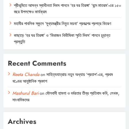
শ্রীভূমিতে আসন্ন স্বাধীনতা দিবস পালনে ‘হর ঘর তিরঙ্গা’ ‘বন্দে মাতরম’-এর ১৫০
বছর উপলক্ষেও কার্যক্রম
মহাবীর পাবলিক স্কুলে ‘মুখ্যমন্ত্রীর নিযুত ময়না’ প্রকল্পের প্রপত্র বিতরণ
কাছাড়ে ‘হর ঘর তিরঙ্গা’ ও ‘বিভাজন বিভীষিকা স্মৃতি দিবস’ পালনে চূড়ান্ত
প্রস্তুতি
Recent Comments
Reeta Chanda
on
সাহিত্যযাত্রায় নতুন অধ্যায় ‘প্রতাপ’-এর, প্রথম
খণ্ডের আনুষ্ঠানিক প্রকাশ
Mashurul Bari
on
মৌলবাদী হামলা ও বর্বরতার তীব্র প্রতিবাদ কবি, লেখক,
সাংবাদিকদের
Archives