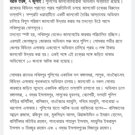
বরাক তরঙ্গ, ৭ জুলাই :
পুলিশের জালনোটবিরোধী অভিযান অব্যাহত রয়েছে।
রাজ্যের বিভিন্ন প্রান্তে প্রায় প্রতিদিনই চলছে জালনোট চক্রের বিরুদ্ধে
তল্লাশি। সম্প্রতি গুয়াহাটিতে একটি জালনোট তৈরির আস্তানায় অভিযান
চালিয়ে বিপুল পরিমাণ জালনোট উদ্ধার করার পর তদন্তে উঠে আসে
লখিমপুরের যোগসূত্র।
তদন্তে স্পষ্ট হয়, লখিমপুর থেকেও জালনোটের কারবার পরিচালিত হচ্ছিল।
এরপরই জেলাজুড়ে জোরদার অভিযান শুরু করে পুলিশ। সোমবার গভীর রাতে
জেলার বিভিন্ন এলাকায় একযোগে অভিযান চালিয়ে প্রায় ৩ লক্ষ টাকার
জালনোট উদ্ধার করা হয়। একই সঙ্গে এই চক্রের সঙ্গে জড়িত থাকার
অভিযোগে ১০ জনকে আটক করা হয়েছে।
সোমবার রাতভর লখিমপুর পুলিশের একাধিক দল বঙ্গালমরা, লালুক, নাওবৈচা-সহ
বিভিন্ন এলাকায় পৃথকভাবে অভিযান চালায়। জালনোট ও নকল সোনার
কারবারে জড়িত সন্দেহে একাধিক বাড়িতে তল্লাশি চালানো হয়। অভিযান চলে
বঙ্গালমরা, ২ নম্বর ইসলামপুর, লালুকের যুবনগর, বেচাপট্টি, দলহাট পুলিশ
ফাঁড়ির বালিটিকা, বালিজান, নাওবৈচার মহঘুলি, পশ্চিম মহঘুলি, পানধোয়া ও
বরগোলা এলাকায়। পুলিশের হাতে আটক হওয়া ব্যক্তিরা হলেন— বালিজানের
আব্দুল রাজাক, রজিবুল হক, মুকসিদুল আলম, রিয়াজউদ্দিন ও ইমরান হোসেন,
বালিটিকার মতিউর রহমান, পানধোয়ার শাহাবুল ইসলাম, মহঘুলির ইকরামুল
ইসলাম ও হিবজুর রহমান এবং ২ নম্বর ইসলামপুরের মিজানুর রহমান।