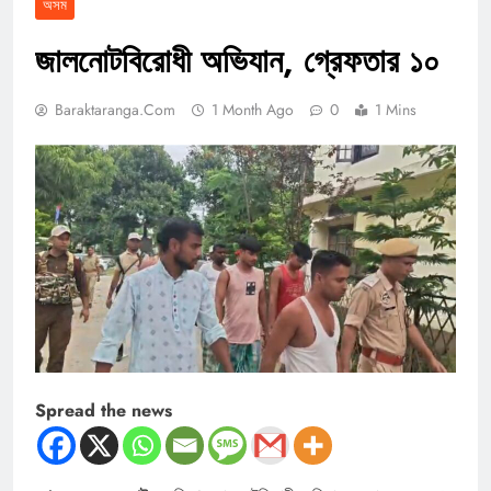
অসম
জালনোটবিরোধী অভিযান, গ্রেফতার ১০
Baraktaranga.com
1 Month Ago
0
1 Mins
Spread the news