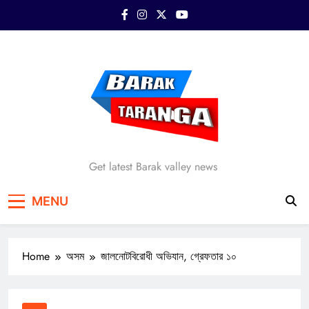
Skip
to
content
Barak Taranga
Get latest Barak valley news
MENU
Home
অসম
জালনোটবিরোধী অভিযান, গ্রেফতার ১০