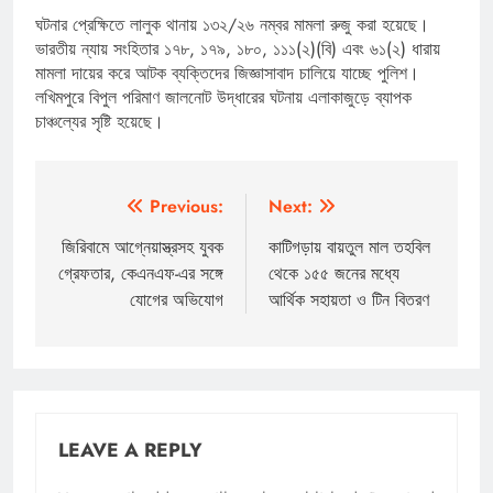
ঘটনার প্রেক্ষিতে লালুক থানায় ১৩২/২৬ নম্বর মামলা রুজু করা হয়েছে।
ভারতীয় ন্যায় সংহিতার ১৭৮, ১৭৯, ১৮০, ১১১(২)(বি) এবং ৬১(২) ধারায়
মামলা দায়ের করে আটক ব্যক্তিদের জিজ্ঞাসাবাদ চালিয়ে যাচ্ছে পুলিশ।
লখিমপুরে বিপুল পরিমাণ জালনোট উদ্ধারের ঘটনায় এলাকাজুড়ে ব্যাপক
চাঞ্চল্যের সৃষ্টি হয়েছে।
Post
Previous:
Next:
navigation
জিরিবামে আগ্নেয়াস্ত্রসহ যুবক
কাটিগড়ায় বায়তুল মাল তহবিল
গ্রেফতার, কেএনএফ-এর সঙ্গে
থেকে ১৫৫ জনের মধ্যে
যোগের অভিযোগ
আর্থিক সহায়তা ও টিন বিতরণ
LEAVE A REPLY