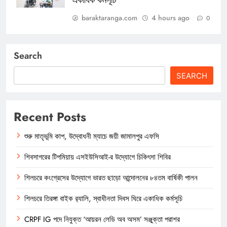
একাধিক কর্মসূচি
baraktaranga.com
4 hours ago
0
Search
SEARCH
Recent Posts
শুরু মাতৃভূমি কাপ, উদ্বোধনী ম্যাচে জয়ী জামালপুর এফসি
শিবসাগরের টিপমিয়ায় এসইউসিআই-র উদ্যোগে চিকিৎসা শিবির
শিলচরে কংগ্রেসের উদ্যোগে ভারত ছাড়ো আন্দোলনের ৮৪তম বার্ষিকী পালন
শিলচরে তিরঙ্গা বাইক র‍্যালি, স্বাধীনতা দিবস ঘিরে একাধিক কর্মসূচি
CRPF IG পদে নিযুক্ত ‘আয়রন লেডি অব অসম’ সঞ্জুক্তা পরাশর