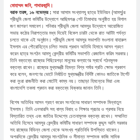
মোহাম্মদ জনি, পাথারকান্দি।
বরাক তরঙ্গ, ১৬ নভেম্বর :
সারা আসাম সংখ্যালঘু ছাত্র ইউনিয়ন (আমসু)র
শ্রীভুমি জেলা কমিটির উদ্যোগে আছিমগঞ্জ গেট তিমাথায় অনুষ্ঠিত হয় বিশাল
জণ জাগরণ সমাবেশ। শনিবার শ্রীভূমি জেলা আমসুর উদ্যোগে আয়োজিত
সভায় কঠোর নিরাপত্তার মধ্য দিয়েই বিকেল চারটা থেকে রাত আটটা পর্যন্ত
চলতে থাকে এই অনুষ্ঠান। শ্রীভূমি জেলা আমসুর সভাপতি মওলানা বাহারুল
ইসলাম এর পৌরোহিত্বে চলিত সভায় প্রধান অতিথি হিসাবে আসন গ্রহণ
করেন ছাত্র সংগঠন আমসু কেন্দ্রীয় কমিটির সভাপতি রেজাউল করিম সরকার।
তিনি বক্তব্যে রাজ্যের পিছিয়েপড়া মানুষের কল্যাণের স্বার্থে গঠনমূলক
বক্তব্য রাখেন। রাজ্যের মুখ্যমন্ত্রী হিমন্ত বিশ্ব শর্মার প্রতি ক্ষোভ প্রকাশ
করে বলেন, জনগণের ভোটে নির্বাচিত মুখ্যমন্ত্রীর নির্দিষ্ট কোনও জাতিকে টার্গেট
করা নুংরা রাজনীতি করা মোটেই কাম্য নয়। তাছাড়া হিমন্তের মিয়া এবং
বাংলাদেশি তকমা প্রদান করা বক্তব্যে ধিক্কার জানান তিনি।
বিশেষ অতিথির আসন গ্রহণ করেন সংগঠনের সাধারণ সম্পাদক মিন্নাতুল
ইসলাম। তিনি এনআরসি সহ বাল্য বিবাহ ও শিক্ষার প্রচার ও প্রসার নিয়ে
বিস্তারিত তথ্য এবং জাতির উদ্দেশ্যে চেতনামূলক বক্তব্য রাখেন। সম্মানিত
অতিথি হিসেবে আমসুর কেন্দ্রীয় কমিটির সাধারণ সম্পাদক কুদ্দুস আলি সরকার
সহ রাজ্যের বিভিন্ন জেলা থেকে অসংখ্য প্রতিনিধি উপস্থিত থাকেন।
অপরদিকে কেন্দ্রীয় আমসুর সাংগঠনিক ও সীমান্ত সম্পাদক কাজি সাদিক