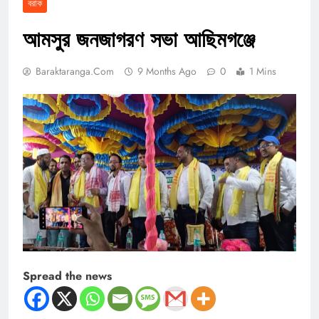
বরাক
আমসুর জনজাগরণ সভা আছিমগঞ্জে
Baraktaranga.com
9 Months Ago
0
1 Mins
Spread the news