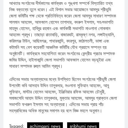
আখতার সংগঠনের দীর্ঘকালের কার্যক্রম ও শৃঙ্খলা সম্পর্কে বিস্তারিত তথ্য
নিজ বক্তব্যে তুলে ধরেন। এই বিশাল সভার আয়োজনে আমসুর শ্রীভুমি
জেলা কমিটির পক্ষ থেকে প্রতিনিধিত্ব করেন জেলা আমসুর সাধারণ সম্পাদক
সালমান আহমেদ, আফজাল হোসেন তাপাদার, বদরুল ইসলাম, সহ-সভাপতি
মাহমুদ হোসেন, হাবিবুর রহমান এবং কার্যকারী সভাপতি মাওলানা লোকমান
আহমেদ প্রমুখ। তাছাড়া রাতাবাড়ি, বাজারঘাট, রামকৃষ্ণ নগর, লঙ্গাইভ্যালি,
করিমগঞ্জ টাউন, আছিমগঞ্জ, পাথারকান্দি, বদরপুর, কাঠালতলী, ভাঙ্গা এবং
কটামনি সহ বেশ কয়েকটি আঞ্চলিক কমিটির যৌথ প্রয়াসে সম্পন্ন হয়
অনুষ্ঠানটি। কার্যক্রমে সহযোগিতা করেন সংগঠনের কেন্দ্রীয় প্রচার সম্পাদক
জমির উদ্দিন, হাইলাকান্দি জেলা সভাপতি আফজাল হোসেন বড়ভূইয়া এবং
সাধারণ সম্পাদক রুহুল আমিন প্রমুখ।
এদিনের সভায় অন্যান্যদের মধ্যে উপস্থিত ছিলেন সংগঠনের শ্রীভুমী জেলা
উপদেষ্টা কবি আসহাব উদ্দিন তালুকদার, মওলানা সুফিয়ান আহমেদ, আবু
সুফিয়ান, মাস্টার হোসেন আহমেদ, ইঞ্জিনিয়ার রফিক আহমেদ চৌধুরী,
সমাজসেবি আহাদ উদ্দিন তালুকদার, মুক্তার আহমেদ, আমসুর প্রাক্তন জেলা
সভাপতি ফখরুল ইসলাম সহ অন্যান্যরা। এদিনের সভায় প্রায় পাঁচ
সহস্রাধিকের অধিক মানুষের সমাগম হয় বলে বিজ্ঞ মহলে অনুমান।
Tagged:
achimganj news
sribhumi news