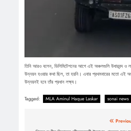
তিনি আরও বলেন, ডিলিমিটেশনের আগে এই অঞ্চলগুলি উধারবন্দ ও লক্ষ
উন্নয়ন হওয়ার কথা ছিল, তা হয়নি। এবার প্রথমবারের মতো এই অঞ্চ
উন্নয়নই হবে তাঁর প্রধান লক্ষ্য।
Tagged:
MLA Aminul Haque Laskar
sonai news
Post
Previou