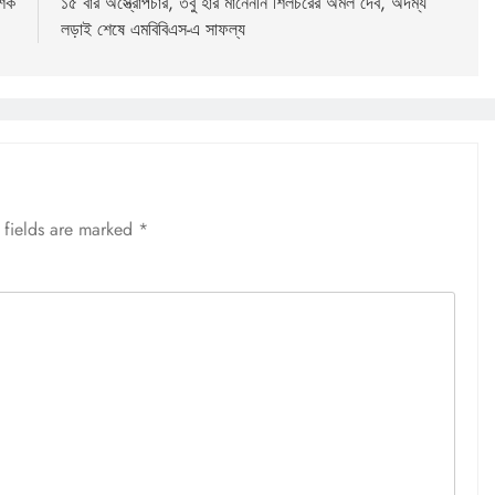
্শক
১৫ বার অস্ত্রোপচার, তবু হার মানেননি শিলচরের অমল দেব, অদম্য
লড়াই শেষে এমবিবিএস-এ সাফল্য
 fields are marked
*