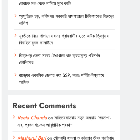
বোরাকে মঞ্চ থেকে নামিয়ে মুখে কালি
প্রসূতিকে চড়, করিমগঞ্জ সরকারি হাসপাতালে চিকিৎসকের বিরুদ্ধে
নালিশ
যুবতীকে নিয়ে পালানোর সময় গ্রামবাসীর হাতে আটক ত্রিপুরার
বিবাহিত যুবক কালাইনে
ডিব্রুগড় জেলা সফরে টেঙাখাতে ধান ক্রয়কেন্দ্র পরিদর্শন
কৌশিকের
রাজ্যের একাধিক জেলায় নয়া SSP, দরঙে শর্মিষ্ঠা-বিশ্বনাথে
আসিফ
Recent Comments
Reeta Chanda
on
সাহিত্যযাত্রায় নতুন অধ্যায় ‘প্রতাপ’-
এর, প্রথম খণ্ডের আনুষ্ঠানিক প্রকাশ
Mashurul Bari
on
মৌলবাদী হামলা ও বর্বরতার তীব্র প্রতিবাদ