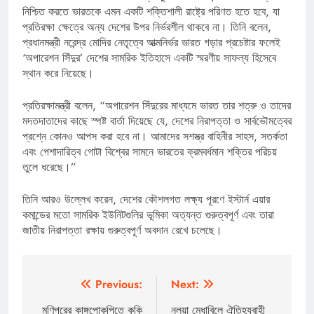
নিশ্চিত করতে ভারতকে এমন একটি শক্তিশালী রাষ্ট্রে পরিণত হতে হবে, যা
প্রতিরক্ষা ক্ষেত্রে অন্য দেশের উপর নির্ভরশীল থাকবে না। তিনি বলেন,
প্রধানমন্ত্রী নরেন্দ্র মোদির নেতৃত্বে আত্মনির্ভর ভারত গড়ার প্রচেষ্টার ফলেই
‘অপারেশন সিঁদুর’ দেশের সামরিক ইতিহাসে একটি স্মরণীয় সাফল্য হিসেবে
স্থান করে নিয়েছে।
প্রতিরক্ষামন্ত্রী বলেন, “অপারেশন সিঁদুরের মাধ্যমে ভারত তার শত্রু ও তাদের
মদতদাতাদের কাছে স্পষ্ট বার্তা দিয়েছে যে, দেশের নিরাপত্তা ও সার্বভৌমত্বের
প্রশ্নে কোনও আপস করা হবে না। আমাদের সশস্ত্র বাহিনীর সাহস, সতর্কতা
এবং পেশাদারিত্ব গোটা বিশ্বের সামনে ভারতের ক্রমবর্ধমান শক্তির পরিচয়
তুলে ধরেছে।”
তিনি আরও উল্লেখ করেন, দেশের কৌশলগত লক্ষ্য পূরণে ইস্টার্ন এয়ার
কমান্ডের মতো সামরিক ইউনিটগুলির ভূমিকা অত্যন্ত গুরুত্বপূর্ণ এবং তারা
জাতীয় নিরাপত্তা রক্ষায় গুরুত্বপূর্ণ অবদান রেখে চলেছে।
Post
Previous:
Next:
navigation
মণিপুরের কাঙ্গপোকপিতে কুকি
নলুয়া মেধাবিলে ঐতিহ্যবাহী