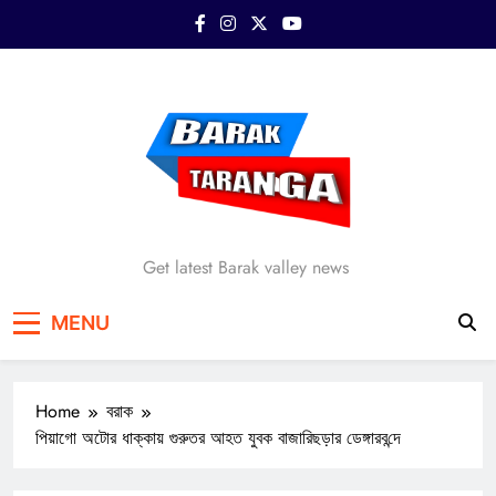
Skip
to
content
Barak Taranga
Get latest Barak valley news
MENU
Home
বরাক
পিয়াগো অটোর ধাক্কায় গুরুতর আহত যুবক বাজা‌রিছড়ার ডেঙ্গারব‌ন্দে