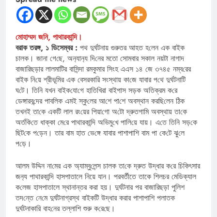
মোহাম্মদ জনি, পাথারকান্দি।
বরাক তরঙ্গ, ১ ডিসেম্বর :
পথ দুর্ঘটনায় গুরুতর আহত হ‌লেন এক বাইক
চালক। জানা গে‌ছে, অন‌্যান‌্য দি‌নের মতো সোমবার সকাল নয়টা নাগাদ
বাজা‌রিছড়ার লালমা‌টির বা‌সিন্দা রমকুমার সিংহ এএস ১৪ জে ৩৭৪৫ নম্ব‌রের
বাইক নি‌য়ে শ্রীভূমির এক বেসরকা‌রি সংস্থায় কা‌জে যাবার প‌থে দুর্ঘটনা‌টি
ঘ‌টে।‌ তি‌নি যখন বাইক‌যো‌গে হা‌তি‌খিরা বাইপাস সড়ক অ‌তিক্রম ক‌রে
ডেঙ্গারব‌ন্দের পাব‌লিক এমই স্কু‌লের আ‌শে পা‌শে অবস্থান কর‌ছি‌লেন ঠিক
তখনই তা‌কে এক‌টি লাল রং‌য়ের পিয়া‌গো অ‌টো দ্রুতগা‌মি অবস্থায় তা‌কে
অর্তকি‌তে ধাক্কা মে‌রে পাথারকা‌ন্দি অ‌ভিমু‌খে পা‌লি‌য়ে যায়। এ‌তে তি‌নি সড়‌কে
ছিট‌কে প‌ড়েন। তার বাম হাত ভে‌ঙ্গে যাবার পাশাপা‌শি বাম পা কে‌টে ঝু‌লে
প‌ড়ে।
আলম উ‌দ্দিন না‌মের এক অ‌্যাম্বু‌লেন্স চালক তা‌কে দ্রুত উদ্ধার ক‌রে চি‌কিৎসার
জন‌্য পাথারকা‌ন্দি হাসপাতালে নিয়ে যান। পরবর্তীতে তাকে শিলচর মে‌ডি‌ক্যাল
ক‌লেজ হাসপাতালে স্থানান্তর করা হয়। দুর্ঘটনার পর বাজা‌রিছড়া পু‌লিশ
তদ‌ন্তে নে‌মে দুর্ঘটনাগ্রস্থ বাইক‌টি উদ্ধার করার পাশাপা‌শি পলাতক
দুর্ঘটনাকা‌রি বাহ‌নের তল্লা‌শি শুরু ক‌রে‌ছে।