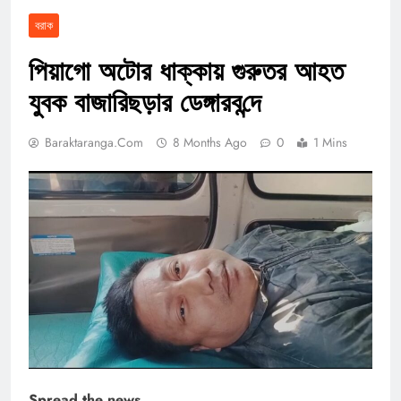
বরাক
পিয়াগো অটোর ধাক্কায় গুরুতর আহত
যুবক বাজা‌রিছড়ার ডেঙ্গারব‌ন্দে
Baraktaranga.com
8 Months Ago
0
1 Mins
Spread the news