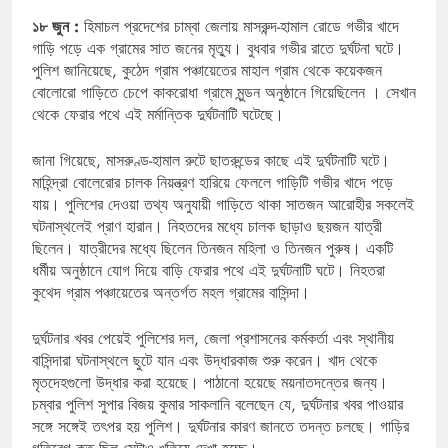
১৮ জুন :
হিমাচল প্রদেশের চাম্বা জেলায় মাসরুন্দ-হামাল রোডে গভীর খাদে
গাড়ি পড়ে এক গ্রামের সাত জনের মৃত্যু। বুধবার গভীর রাতে দুর্ঘটনা ঘটে।
পুলিশ জানিয়েছে, কুঠেদ গ্রাম পঞ্চায়েতের মাহাল গ্রাম থেকে কয়েকজন
বোলোরো গাড়িতে চেপে কাকরোধা গ্রামে মুন্ডন অনুষ্ঠানে গিয়েছিলেন । সেখান
থেকে ফেরার পথে এই মর্মান্তিক দুর্ঘটনাটি ঘটেছে।
জানা গিয়েছে, মাসরুণ্ড-হামাল রুটে ছাতরুন্ডের কাছে এই দুর্ঘটনাটি ঘটে।
মাহিন্দ্রা বোলেরোর চালক নিয়ন্ত্রণ হারিয়ে ফেললে গাড়িটি গভীর খাদে পড়ে
যায়। পুলিশের দেওয়া তথ্য অনুযায়ী গাড়িতে থাকা সাতজন আরোহীর সকলেই
ঘটনাস্থলেই প্রাণ হারান। নিহতদের মধ্যে চালক ছাড়াও ছয়জন যাত্রী
ছিলেন। যাত্রীদের মধ্যে ছিলেন তিনজন মহিলা ও তিনজন পুরুষ। একটি
ধর্মীয় অনুষ্ঠানে যোগ দিয়ে বাড়ি ফেরার পথে এই দুর্ঘটনাটি ঘটে। নিহতরা
কুথেদ গ্রাম পঞ্চায়েতের অন্তর্গত মহল গ্রামের বাসিন্দা।
দুর্ঘটনার খবর পেয়েই পুলিশের দল, জেলা প্রশাসনের কর্মকর্তা এবং স্থানীয়
বাসিন্দারা ঘটনাস্থলে ছুটে যান এবং উদ্ধারকাজ শুরু করেন। খাদ থেকে
মৃতদেহগুলো উদ্ধার করা হয়েছে। পাঠানো হয়েছে ময়নাতদন্তের জন্য।
চম্বার পুলিশ সুপার বিজয় কুমার সাকলানি বলেছেন যে, দুর্ঘটনার খবর পাওয়ার
সঙ্গে সঙ্গেই তৎপর হয় পুলিশ। দুর্ঘটনার কারণ জানতে তদন্ত চলছে। গাড়ির