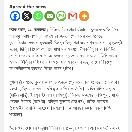
Spread the news
বরাক তরঙ্গ, ১৩ নভেম্বর :
দিল্লির বিস্ফোরণ ঘটনাকে কেন্দ্র করে বিতর্কিত
মন্তব্য করায় এপর্যন্ত অসমে ১৫ জনকে গ্রেফতার করা হয়েছে।
বৃহস্পতিবার সকালে মুখ্যমন্ত্রী হিমন্ত বিশ্ব শর্মা এই তথ্য জানান। মুখ্যমন্ত্রী
বলেন, দিল্লি বিস্ফোরণ নিয়ে সামাজিক মাধ্যমে উসকানিমূলক ও বিতর্কিত
পোস্ট দেওয়ার অভিযোগে ১৫ জনকে গ্রেফতার করা হয়েছে। তিনি আরও
জানান, দিল্লির সহিংসতার সমর্থনে যারা মন্তব্য করছে, তাদের বিরুদ্ধে
আপসহীনভাবে ব্যবস্থা নিচ্ছে অসম পুলিশ।
মুখ্যমন্ত্রীর মতে, বুধবার আরও ৬ জনকে গ্রেফতার করা হয়েছে। গ্রেফতার
হওয়া ব্যক্তিরা হলেন – রফিজুল আলি (বঙাইগাঁও), ফরিদ উদ্দিন লস্কর
(হাইলাকান্দি), ইনামুল ইসলাম (লখিমপুর), ফিরুজ আহমেদ (লখিমপুর), সাহিল
সোমান চিকদার (বরপেটা), রকিবুল সুলতান (বরপেটা), নাসিম আকরাম
(হোজাই), তসলিম আহমেদ (কামরূপ) এবং আবদুর রহমান মল্লা (দক্ষিণ
শালমারা)।
উল্লেখ্য, সোমবার সন্ধ্যায় দিল্লির লালকেল্লা সংলগ্ন এলাকায় ঘটে ভয়াবহ