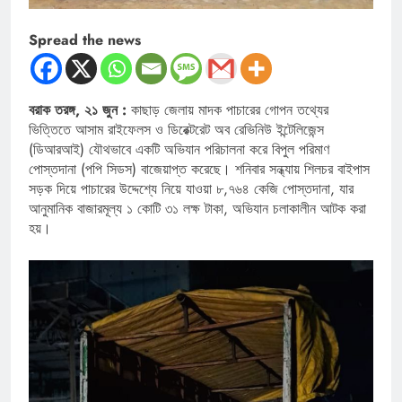
Spread the news
বরাক তরঙ্গ, ২১ জুন :
কাছাড় জেলায় মাদক পাচারের গোপন তথ্যের
ভিত্তিতে আসাম রাইফেলস ও ডিরেক্টরেট অব রেভিনিউ ইন্টেলিজেন্স
(ডিআরআই) যৌথভাবে একটি অভিযান পরিচালনা করে বিপুল পরিমাণ
পোস্তদানা (পপি সিডস) বাজেয়াপ্ত করেছে। শনিবার সন্ধ্যায় শিলচর বাইপাস
সড়ক দিয়ে পাচারের উদ্দেশ্যে নিয়ে যাওয়া ৮,৭৬৪ কেজি পোস্তদানা, যার
আনুমানিক বাজারমূল্য ১ কোটি ৩১ লক্ষ টাকা, অভিযান চলাকালীন আটক করা
হয়।