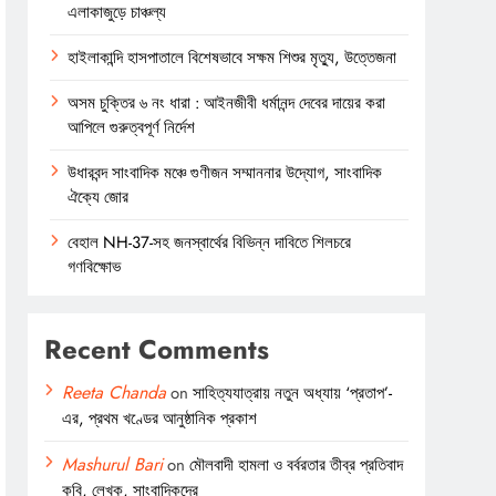
এলাকাজুড়ে চাঞ্চল্য
হাইলাকান্দি হাসপাতালে বিশেষভাবে সক্ষম শিশুর মৃত্যু, উত্তেজনা
অসম চুক্তির ৬ নং ধারা : আইনজীবী ধর্মানন্দ দেবের দায়ের করা
আপিলে গুরুত্বপূর্ণ নির্দেশ
উধারবন্দ সাংবাদিক মঞ্চে গুণীজন সম্মাননার উদ্যোগ, সাংবাদিক
ঐক্যে জোর
বেহাল NH-37-সহ জনস্বার্থের বিভিন্ন দাবিতে শিলচরে
গণবিক্ষোভ
Recent Comments
Reeta Chanda
on
সাহিত্যযাত্রায় নতুন অধ্যায় ‘প্রতাপ’-
এর, প্রথম খণ্ডের আনুষ্ঠানিক প্রকাশ
Mashurul Bari
on
মৌলবাদী হামলা ও বর্বরতার তীব্র প্রতিবাদ
কবি, লেখক, সাংবাদিকদের