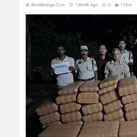
Baraktaranga.com
1 Month Ago
0
1 Mins