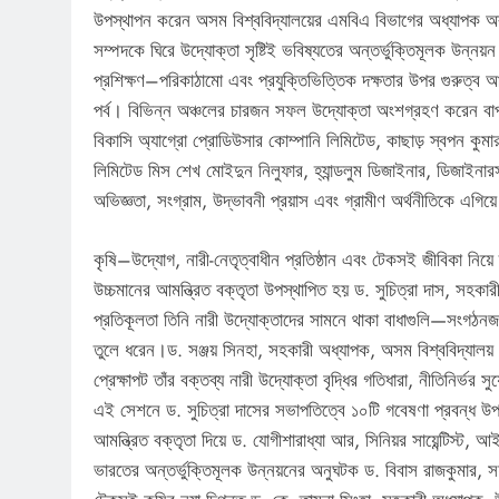
উপস্থাপন করেন অসম বিশ্ববিদ্যালয়ের এমবিএ বিভাগের অধ্যাপক অরূপ
সম্পদকে ঘিরে উদ্যোক্তা সৃষ্টিই ভবিষ্যতের অন্তর্ভুক্তিমূলক উন্ন
প্রশিক্ষণ–পরিকাঠামো এবং প্রযুক্তিভিত্তিক দক্ষতার উপর গুরুত্
পর্ব। বিভিন্ন অঞ্চলের চারজন সফল উদ্যোক্তা অংশগ্রহণ করেন বা
বিকাসি অ্যাগ্রো প্রোডিউসার কোম্পানি লিমিটেড, কাছাড় স্বপন কু
লিমিটেড মিস শেখ মোইদুন নিলুফার, হ্যান্ডলুম ডিজাইনার, ডিজাইনারস 
অভিজ্ঞতা, সংগ্রাম, উদ্ভাবনী প্রয়াস এবং গ্রামীণ অর্থনীতিকে এগ
কৃষি–উদ্যোগ, নারী-নেতৃত্বাধীন প্রতিষ্ঠান এবং টেকসই জীবিকা নিয়ে
উচ্চমানের আমন্ত্রিত বক্তৃতা উপস্থাপিত হয় ড. সুচিত্রা দাস, সহকা
প্রতিকূলতা তিনি নারী উদ্যোক্তাদের সামনে থাকা বাধাগুলি—সংগঠনজন
তুলে ধরেন।ড. সঞ্জয় সিনহা, সহকারী অধ্যাপক, অসম বিশ্ববিদ্যালয
প্রেক্ষাপট তাঁর বক্তব্য নারী উদ্যোক্তা বৃদ্ধির গতিধারা, নীতিনির্ভ
এই সেশনে ড. সুচিত্রা দাসের সভাপতিত্বে ১০টি গবেষণা প্রবন্ধ উ
আমন্ত্রিত বক্তৃতা দিয়ে ড. যোগীশারাধ্যা আর, সিনিয়র সায়েন্টিস্ট, 
ভারতের অন্তর্ভুক্তিমূলক উন্নয়নের অনুঘটক ড. বিবাস রাজকুমার, স