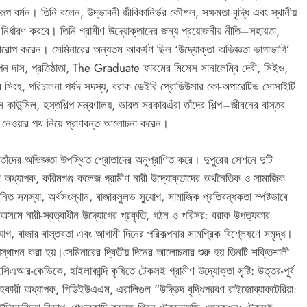
 বর্মন। তিনি বলেন, উদ্ভাবনী জীবিকানির্ভর কৌশল, সক্ষমতা বৃদ্ধি এবং স্থানীয়
য়ন নির্ধারণ করবে। তিনি গ্রামীণ উদ্যোক্তাদের জন্য প্রয়োজনীয় নীতি–সহায়তা,
ব আরোপ করেন। সেমিনারের অন্যতম আকর্ষণ ছিল ‘উদ্যোক্তা অভিজ্ঞতা ভাগাভাগি’
পন দাস, প্রতিষ্ঠাতা, The Graduate ফারমের মিসেস সানালেম্বি দেবী, সিইও,
মার সিংহ, পরিচালনা পর্ষদ সদস্য, বরাক ডেইরি প্রোডিউসার কো-অপারেটিভ সোসাইটি
কাউন্সিল, হস্তশিল্প মন্ত্রণালয়, ভারত সরকারএঁরা তাঁদের শিল্প–জীবনের বাস্তব
িয়ে নেওয়ার পথ নিয়ে প্রাণবন্ত আলোচনা করেন।
 তাঁদের অভিজ্ঞতা উপস্থিত শ্রোতাদের অনুপ্রাণিত করে। দুপুরের সেশনে দুটি
রী অধ্যাপক, করিমগঞ্জ কলেজ গ্রামীণ নারী উদ্যোক্তাদের অর্থনৈতিক ও সামাজিক
িত সমস্যা, অর্থসংস্থান, বাজারসুলভ সুযোগ, সামাজিক প্রতিবন্ধকতা স্পষ্টভাবে
় অসমে নারী-স্বত্বাধীন উদ্যোগের প্রকৃতি, গঠন ও পরিসর: বরাক উপত্যকার
র সুযোগ, বাজার বাস্তবতা এবং আগামী দিনের পরিকল্পনার সামগ্রিক বিশ্লেষণে সমৃদ্ধ।
পস্থাপন করা হয়।সেমিনারের দ্বিতীয় দিনের আলোচনার শুরু হয় তিনটি শক্তিশালী
আইসিএআর-কেভিকে, হাইলাকান্দি কৃষিতে টেকসই গ্রামীণ উদ্যোক্তা সৃষ্টি: উত্তর-পূর্ব
হকারী অধ্যাপক, পিডিইউএএম, এরালিগুল “উদ্ভিদ বৃদ্ধিপ্রবণ রাইজোব্যাকটেরিয়া: