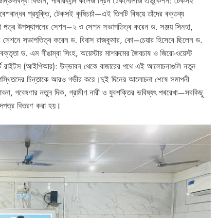
উদ্ভিদবিদ্যা বিভাগ, পাথারকান্দি কলেজ গ্রিন টেকনোলজি এডুকেশন: টেকসই
রিবেশবান্ধব প্রযুক্তি, টেকসই কৃষিচর্চা—এই তিনটি বিষয়ে তাঁদের বক্তব্য
ণা পত্র উপস্থাপনের সেশন–২ ও সেশন সভাপতিত্ব করেন ড. সঞ্জয় সিনহা,
 সেশনে সভাপতিত্ব করেন ড. বিবাস রাজকুমার, কো–চেয়ার হিসেবে ছিলেন ড.
তৃতা ড. এম নীঙাম্বা সিংহ, অয়েস্টার মাশরুমের জৈবচাষ ও জিরো-ওয়েস্ট
প্রোপার্টি রাইটস (আইপিআর): উদ্ভাবন থেকে বাজারের পথে এই আলোচনাগুলি নতুন
য়ে উপস্থিতদের চিন্তাকে আরও গভীর করে।দুই দিনের আলোচনা শেষে সমাপনী
বনা, গবেষণার নতুন দিক, গ্রামীণ নারী ও যুবশক্তির ভবিষ্যৎ পথরেখা—সবকিছু
নদপত্র বিতরণ করা হয়।