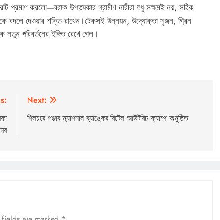
টি প্রমাণ করলো—বরাক উপত্যকার গ্রামীণ নারীরা শুধু সক্ষমই নয়, সঠিক
ামোকে বদলে দেওয়ার শক্তি রাখেন।টেকসই উন্নয়ন, উদ্যোক্তা সৃজন, গ্রিন
 নতুন পরিবর্তনের ইঙ্গিত রেখে গেল।
s:
Next:
িকা
শিলচরে পঞ্জাব ন্যাশনাল ব্যাঙ্কের রিটেল আউটরিচ ক্যাম্প অনুষ্ঠিত
মের
 fields are marked
*