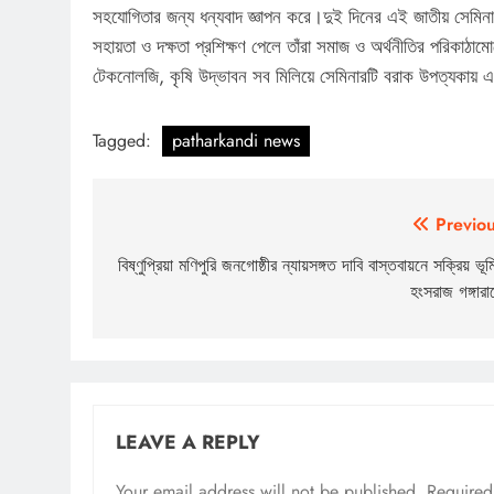
সহযোগিতার জন্য ধন্যবাদ জ্ঞাপন করে।দুই দিনের এই জাতীয় সেমিনার
সহায়তা ও দক্ষতা প্রশিক্ষণ পেলে তাঁরা সমাজ ও অর্থনীতির পরিকাঠ
টেকনোলজি, কৃষি উদ্ভাবন সব মিলিয়ে সেমিনারটি বরাক উপত্যকায় এক
Tagged:
patharkandi news
Post
Previou
navigation
বিষ্ণুপ্রিয়া মণিপুরি জনগোষ্ঠীর ন্যায়সঙ্গত দাবি বাস্তবায়নে সক্রিয় ভূম
হংসরাজ গঙ্গারা
LEAVE A REPLY
Your email address will not be published.
Required