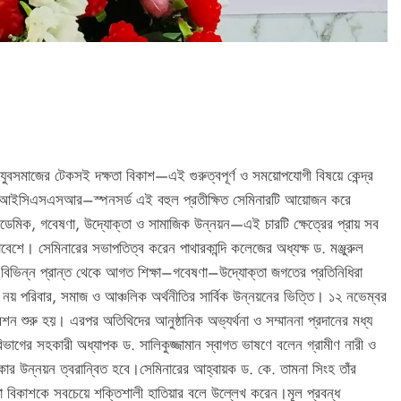
বসমাজের টেকসই দক্ষতা বিকাশ—এই গুরুত্বপূর্ণ ও সময়োপযোগী বিষয়ে কেন্দ্র
নার। আইসিএসএসআর–স্পনসর্ড এই বহুল প্রতীক্ষিত সেমিনারটি আয়োজন করে
ক, গবেষণা, উদ্যোক্তা ও সামাজিক উন্নয়ন—এই চারটি ক্ষেত্রের প্রায় সব
াবেশে। সেমিনারের সভাপতিত্ব করেন পাথারকান্দি কলেজের অধ্যক্ষ ড. মঞ্জুরুল
 বিভিন্ন প্রান্ত থেকে আগত শিক্ষা–গবেষণা–উদ্যোক্তা জগতের প্রতিনিধিরা
ত নয় পরিবার, সমাজ ও আঞ্চলিক অর্থনীতির সার্বিক উন্নয়নের ভিত্তি। ১২ নভেম্বর
শন শুরু হয়। এরপর অতিথিদের আনুষ্ঠানিক অভ্যর্থনা ও সম্মাননা প্রদানের মধ্য
িভাগের সহকারী অধ্যাপক ড. সালিকুজ্জামান স্বাগত ভাষণে বলেন গ্রামীণ নারী ও
কার উন্নয়ন ত্বরান্বিত হবে।সেমিনারের আহ্বায়ক ড. কে. তামনা সিংহ তাঁর
ষতা বিকাশকে সবচেয়ে শক্তিশালী হাতিয়ার বলে উল্লেখ করেন।মূল প্রবন্ধ