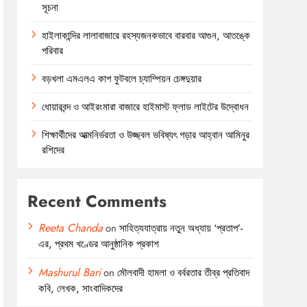
সূচনা
হাইলাকান্দির লালাবাজারে রহস্যজনকভাবে বারবার আগুন, আতঙ্কে
পরিবার
বড়খলা এমএলএ কাপ ফুটবলে চ্যাম্পিয়ন চেঙ্গদুয়ার
ধোয়ারবন্দ ও আইরংমারা বাজারে হাইমাস্ট ফ্লাড লাইটের উদ্বোধন
শিক্ষার্থীদের আত্মনির্ভরতা ও উজ্জ্বল ভবিষ্যৎ গড়ার আহ্বান আমিনুর
রশিদের
Recent Comments
Reeta Chanda
on
সাহিত্যযাত্রায় নতুন অধ্যায় ‘প্রতাপ’-
এর, প্রথম খণ্ডের আনুষ্ঠানিক প্রকাশ
Mashurul Bari
on
মৌলবাদী হামলা ও বর্বরতার তীব্র প্রতিবাদ
কবি, লেখক, সাংবাদিকদের