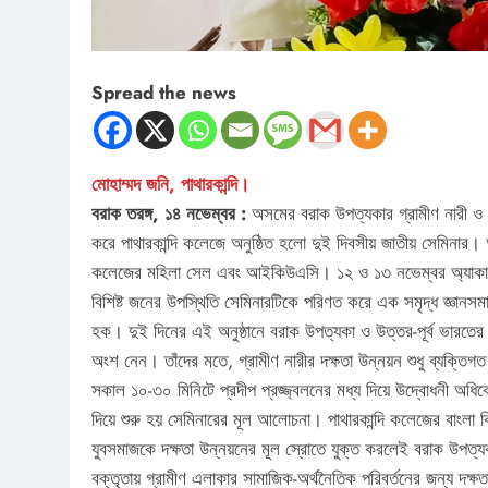
Spread the news
মোহাম্মদ জনি, পাথারকান্দি।
বরাক তরঙ্গ, ১৪ নভেম্বর :
অসমের বরাক উপত্যকার গ্রামীণ নারী ও যু
করে পাথারকান্দি কলেজে অনুষ্ঠিত হলো দুই দিবসীয় জাতীয় সেমি
কলেজের মহিলা সেল এবং আইকিউএসি। ১২ ও ১৩ নভেম্বর অ্যাকাডেমি
বিশিষ্ট জনের উপস্থিতি সেমিনারটিকে পরিণত করে এক সমৃদ্ধ জ্ঞানসম
হক। দুই দিনের এই অনুষ্ঠানে বরাক উপত্যকা ও উত্তর-পূর্ব ভারতের
অংশ নেন। তাঁদের মতে, গ্রামীণ নারীর দক্ষতা উন্নয়ন শুধু ব্যক্তিগ
সকাল ১০-৩০ মিনিটে প্রদীপ প্রজ্জ্বলনের মধ্য দিয়ে উদ্বোধনী অধিবে
দিয়ে শুরু হয় সেমিনারের মূল আলোচনা। পাথারকান্দি কলেজের বাংলা ব
যুবসমাজকে দক্ষতা উন্নয়নের মূল স্রোতে যুক্ত করলেই বরাক উপত্য
বক্তৃতায় গ্রামীণ এলাকার সামাজিক-অর্থনৈতিক পরিবর্তনের জন্য দক্