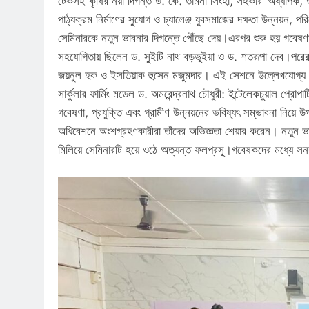
টেকসই কৃষির নয়া দিগন্ত ড. কে. তামনা সিংহা, সহকারী অধ্যাপক, 
পাঠ্যক্রম নির্মাণের সুযোগ ও চ্যালেঞ্জ যুবসমাজের দক্ষতা উন্নয়ন, প
সেমিনারকে নতুন ভাবনার দিগন্তে পৌঁছে দেয়।এরপর শুরু হয় গবেষ
সহযোগিতায় ছিলেন ড. সুইটি নাথ বড়ভূইয়া ও ড. শতরূপা দেব।পরের
জয়নুল হক ও ইসতিয়াক হুসেন মজুমদার। এই সেশনে উল্লেখযোগ্য বক্
সার্কুলার ফার্মিং মডেল ড. অমরেন্দ্রনাথ চৌধুরী: ইন্টেলেকচুয়াল 
গবেষণা, প্রযুক্তি এবং গ্রামীণ উন্নয়নের ভবিষ্যৎ সম্ভাবনা নি
অধিবেশনে অংশগ্রহণকারীরা তাঁদের অভিজ্ঞতা শেয়ার করেন। নতুন ভা
মিলিয়ে সেমিনারটি হয়ে ওঠে অত্যন্ত ফলপ্রসূ।গবেষকদের মধ্যে স