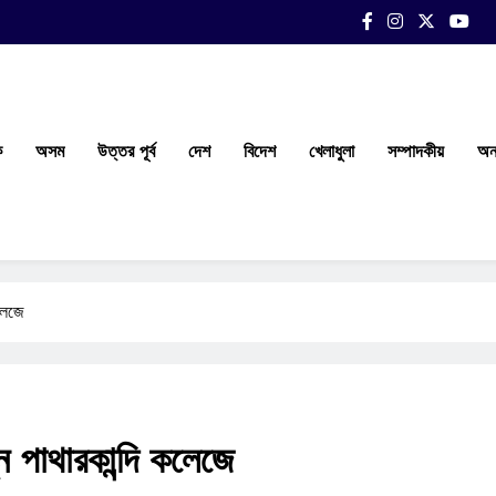
ক
অসম
উত্তর পূর্ব
দেশ
বিদেশ
খেলাধুলা
সম্পাদকীয়
অন্
কলেজে
্ন পাথারকান্দি কলেজে