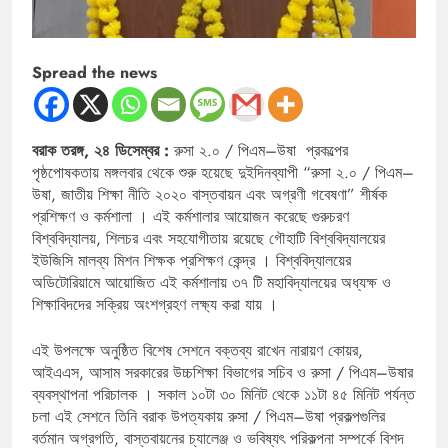
Spread the news
বরাক তরঙ্গ, ২৪ ডিসেম্বর :
রুসা ২.০ / পিএম–উষা প্রকল্পের
পৃষ্ঠপোষকতায় মঙ্গলবার থেকে শুরু হয়েছে দুইদিনব্যাপী “রুসা ২.০ / পিএম–
উষা, জাতীয় শিক্ষা নীতি ২০২০ বাস্তবায়ন এবং অগ্রণী গবেষণা” শীর্ষক
প্রশিক্ষণ ও কর্মশালা । এই কর্মশালার আয়োজন করেছে গুরুচরণ
বিশ্ববিদ্যালয়, শিলচর এবং সহযোগীতায় রয়েছে গৌহাটি বিশ্ববিদ্যালয়ের
ইউজিসি মালব্য মিশন শিক্ষক প্রশিক্ষণ কেন্দ্র । বিশ্ববিদ্যালয়ের
অডিটোরিয়ামে আয়োজিত এই কর্মশালায় ৩৭ টি মহাবিদ্যালয়ের অধ্যক্ষ ও
শিক্ষাবিদদের সক্রিয় অংশগ্রহণ লক্ষ্য করা যায় ।
এই উপলক্ষে অনুষ্ঠিত বিশেষ সেশনে বক্তব্য রাখেন নারায়ণ কোয়র,
আইএএস, আসাম সরকারের উচ্চশিক্ষা বিভাগের সচিব ও রুসা / পিএম–উষার
ব্যবস্থাপনা পরিচালক । সকাল ১০টা ৩০ মিনিট থেকে ১১টা ৪৫ মিনিট পর্যন্ত
চলা এই সেশনে তিনি বরাক উপত্যকায় রুসা / পিএম–উষা প্রকল্পগুলির
বর্তমান অগ্রগতি, বাস্তবায়নের চ্যালেঞ্জ ও ভবিষ্যৎ পরিকল্পনা সম্পর্কে বিশদ