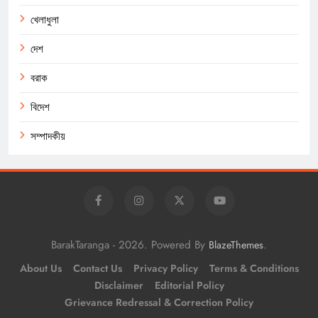
খেলাধুলা
দেশ
বরাক
বিদেশ
সম্পাদকীয়
BarakTaranga - 2026. Powered By
.
BlazeThemes
About Us
Contact Us
Privacy Policy
Terms & Conditions
Disclaimer
Editorial Policy
Grievance Redressal & Correction Policy